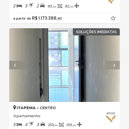
2
3
2
93,
92,
00
00
R$ 1.173.388,
a partir de
40
SOLUÇÕES IMEDIATAS
ITAPEMA -
CENTRO
#030
Apartamento
3
4
3
210,
135,
00
00