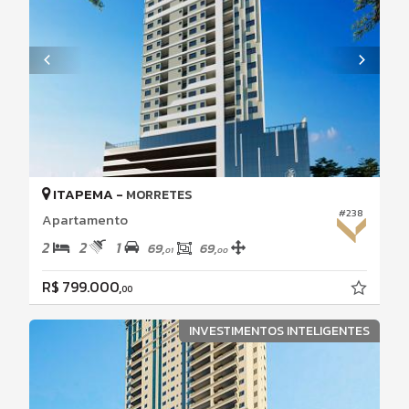
ITAPEMA -
MORRETES
#238
Apartamento
2
2
1
69,
69,
01
00
R$ 799.000,
00
INVESTIMENTOS INTELIGENTES