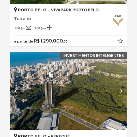
PORTO BELO -
VIVAPARK PORTO BELO
#141
Terreno
360,
360,
01
00
R$ 1.290.000,
a partir de
00
INVESTIMENTOS INTELIGENTES
PORTO BELO -
PEREQUÊ