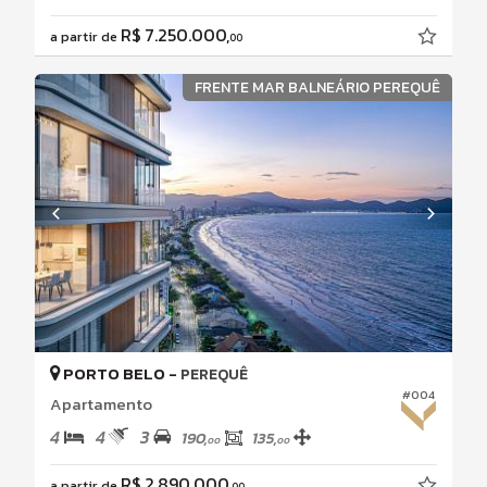
R$ 7.250.000,
a partir de
00
FRENTE MAR BALNEÁRIO PEREQUÊ
PORTO BELO -
PEREQUÊ
#004
Apartamento
4
4
3
190,
135,
00
00
R$ 2.890.000,
a partir de
00