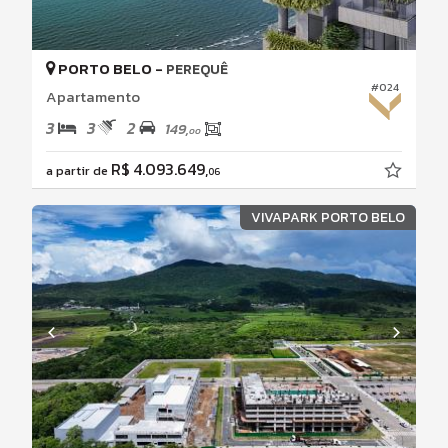
PORTO BELO -
PEREQUÊ
#024
Apartamento
3
3
2
149,
00
R$ 4.093.649,
a partir de
06
VIVAPARK PORTO BELO