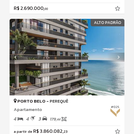
R$ 2.690.000,
00
ALTO PADRÃO
PORTO BELO -
PEREQUÊ
#025
Apartamento
4
4
3
179,
44
R$ 3.860.082,
a partir de
23