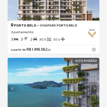
PORTO BELO -
VIVAPARK PORTO BELO
#119
Apartamento
3
3
2
97,
97,
73
72
R$ 1.496.562,
a partir de
01
ALTO PADRÃO