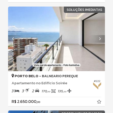
SOLUÇÕES IMEDIATAS
PORTO BELO -
BALNEARIO PEREQUE
#222
Apartamento no Edifício Soirée
3
3
2
170,
135,
00
00
R$ 2.650.000,
00