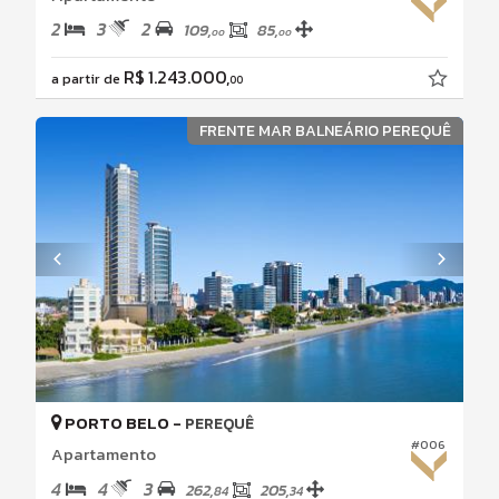
2
3
2
109,
85,
00
00
R$ 1.243.000,
a partir de
00
FRENTE MAR BALNEÁRIO PEREQUÊ
PORTO BELO -
PEREQUÊ
#006
Apartamento
4
4
3
262,
205,
84
34