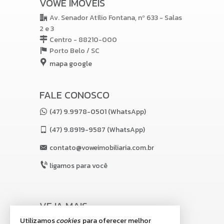
VOWE IMÓVEIS
Av. Senador Atílio Fontana, nº 633 - Salas
2 e 3
Centro - 88210-000
Porto Belo /
SC
mapa google
FALE CONOSCO
(47) 9.9978-0501 (WhatsApp)
(47)
9.8919-9587 (WhatsApp)
contato@voweimobiliaria.com.br
ligamos para você
VEJA MAIS
Utilizamos
cookies
para oferecer melhor
receba nosso newsletter