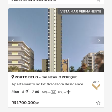
VISTA MAR PERMANENTE
PORTO BELO -
BALNEARIO PEREQUE
#210
Apartamento no Edifício Flora Residence
3
4
2
140,
115,
00
00
R$ 1.700.000,
00