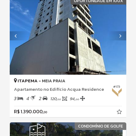
OPORTUNIDADE EM 100X
ITAPEMA -
MEIA PRAIA
#173
Apartamento no Edifício Acqua Residence
3
4
2
120,
94,
00
00
R$ 1.390.000,
00
CONDOMÍNIO DE GOLFE