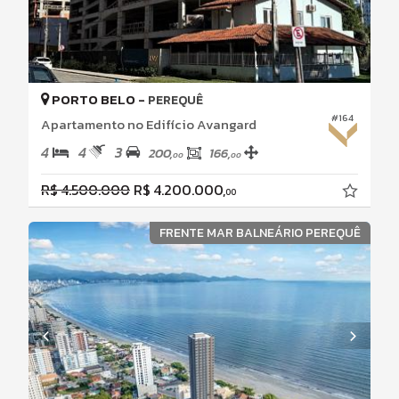
PORTO BELO -
PEREQUÊ
#164
Apartamento no Edifício Avangard
4
4
3
200,
166,
00
00
R$ 4.500.000
R$ 4.200.000,
00
FRENTE MAR BALNEÁRIO PEREQUÊ