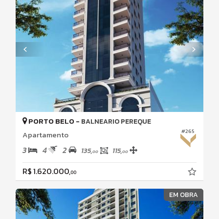
PORTO BELO -
BALNEARIO PEREQUE
#265
Apartamento
3
4
2
135,
115,
00
00
R$ 1.620.000,
00
EM OBRA