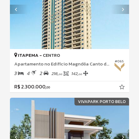
ITAPEMA -
CENTRO
#065
Apartamento no Edifício Magnólia Canto da Praia - Itapema - Santa Catarina
3
4
2
216,
142,
00
00
R$ 2.300.000,
00
VIVAPARK PORTO BELO