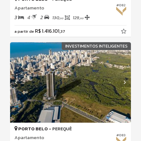
#082
Apartamento
3
4
2
130,
129,
00
00
R$ 1.416.101,
a partir de
37
INVESTIMENTOS INTELIGENTES
PORTO BELO -
PEREQUÊ
#083
Apartamento