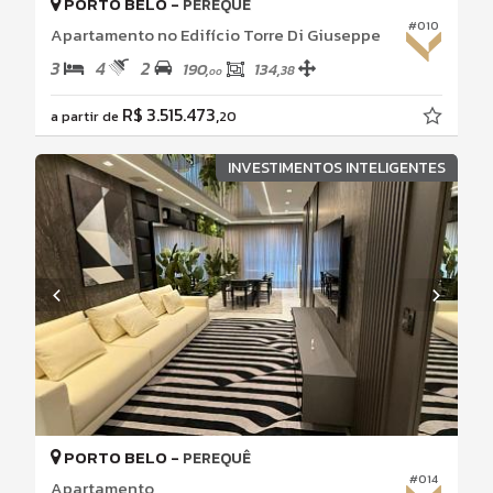
PORTO BELO -
PEREQUÊ
#010
Apartamento no Edifício Torre Di Giuseppe
3
4
2
190,
134,
38
00
R$ 3.515.473,
a partir de
20
INVESTIMENTOS INTELIGENTES
PORTO BELO -
PEREQUÊ
#014
Apartamento