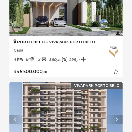
PORTO BELO -
VIVAPARK PORTO BELO
#128
Casa
4
6
2
360,
298,
17
00
R$ 5.500.000,
00
VIVAPARK PORTO BELO