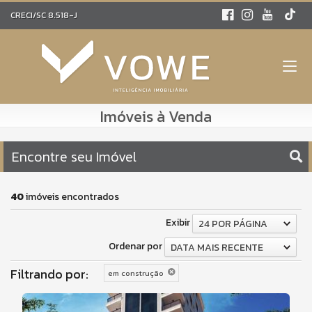
CRECI/SC 8.518-J
Imóveis à Venda
Encontre seu Imóvel
40
imóveis encontrados
Exibir
24 POR PÁGINA
Ordenar por
DATA MAIS RECENTE
Filtrando por:
em construção