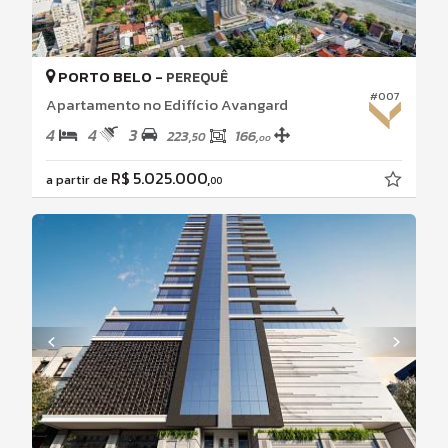
PORTO BELO -
PEREQUÊ
#007
Apartamento no Edifício Avangard
4
4
3
223,
166,
50
00
R$ 5.025.000,
a partir de
00