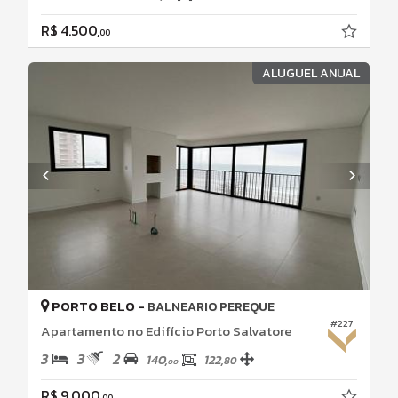
R$ 4.500,
00
ALUGUEL ANUAL
PORTO BELO -
BALNEARIO PEREQUE
#227
Apartamento no Edifício Porto Salvatore
3
3
2
140,
122,
80
00
R$ 9.000,
00