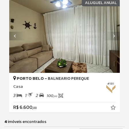
ALUGUEL ANUAL
PORTO BELO -
BALNEARIO PEREQUE
#181
Casa
3
1
2
100,
00
R$ 6.600,
00
4
imóveis encontrados