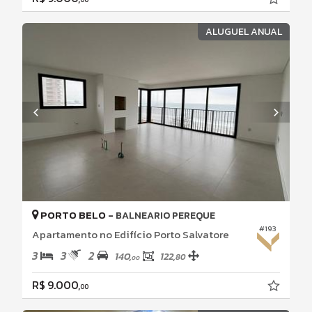
ALUGUEL ANUAL
PORTO BELO -
BALNEARIO PEREQUE
#193
Apartamento no Edifício Porto Salvatore
3
3
2
140,
122,
80
00
R$ 9.000,
00