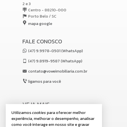
2 e 3
Centro - 88210-000
Porto Belo /
SC
mapa google
FALE CONOSCO
(47) 9.9978-0501 (WhatsApp)
(47)
9.8919-9587 (WhatsApp)
contato@voweimobiliaria.com.br
ligamos para você
VEJA MAIS
Utilizamos
cookies
para oferecer melhor
receba nosso newsletter
experiência, melhorar o desempenho, analisar
indicadores financeiros
como você interage em nosso site e gravar