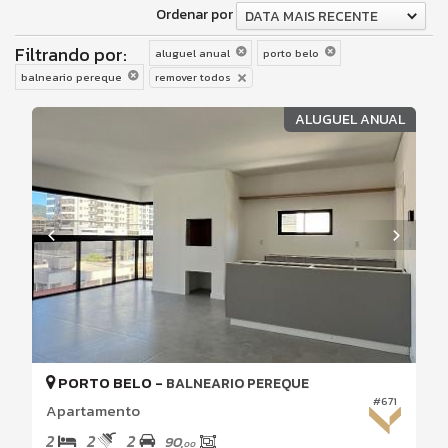
Ordenar por
DATA MAIS RECENTE
Filtrando por:
aluguel anual
porto belo
balneario pereque
remover todos
ALUGUEL ANUAL
PORTO BELO -
BALNEARIO PEREQUE
#671
Apartamento
2
2
2
90,
00