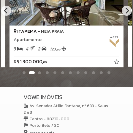
ITAPEMA -
MEIA PRAIA
#633
Apartamento
3
4
2
123,
00
R$ 1.300.000,
00
VOWE IMÓVEIS
Av. Senador Atílio Fontana, nº 633 - Salas
2 e 3
Centro - 88210-000
Porto Belo /
SC