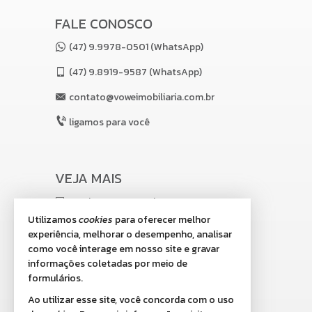
Internet / WiFi
Piso Porcelanato
FALE CONOSCO
TV a Cabo
Infra para Ar Split
(47) 9.9978-0501 (WhatsApp)
Andar Alto
Acabamento em Gesso
(47)
9.8919-9587 (WhatsApp)
Área de Serviço
Living
contato@voweimobiliaria.com.br
Sacada com Churrasqueira
Sala de Jantar
ligamos para você
Cozinha
Sacada Integrada
Lavabo
Sala de TV
VEJA MAIS
Características do Empreendimento
Sala de Jogos
receba nosso newsletter
Salão de Festas
Utilizamos
cookies
para oferecer melhor
Piscina
indicadores financeiros
experiência, melhorar o desempenho, analisar
Portaria 24h
Portão Eletrônico
como você interage em nosso site e gravar
cadastre seu imóvel
Playground
informações coletadas por meio de
Brinquedoteca
imóveis favoritos
formulários.
Piscina Infantil
Câmeras de Segurança
Ao utilizar esse site, você concorda com o uso
mapa de imóveis
Elevador