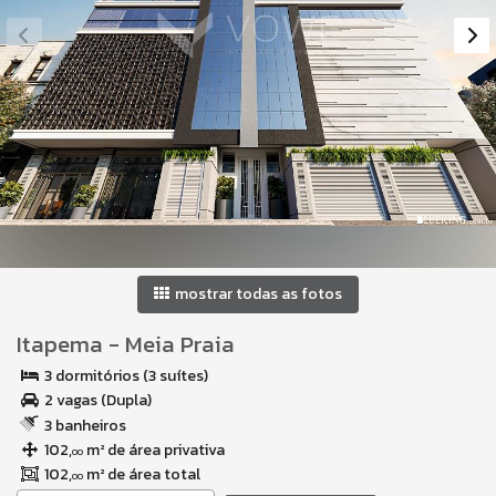
mostrar todas as fotos
Itapema
-
Meia Praia
3 dormitórios (3 suítes)
2 vagas (Dupla)
3 banheiros
102,
m² de área privativa
00
102,
m² de área total
00