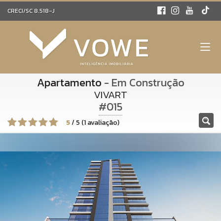
CRECI/SC 8.518-J
Apartamento
- Em Construção
VIVART
#015
5
/
5
(
1
avaliação)