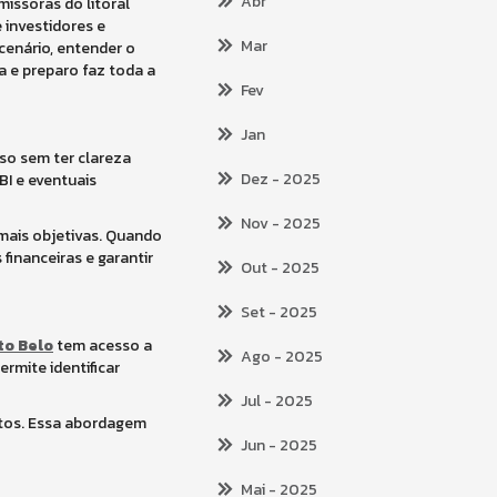
Abr
issoras do litoral
 investidores e
Mar
cenário, entender o
 e preparo faz toda a
Fev
Jan
so sem ter clareza
Dez
- 2025
BI e eventuais
Nov
- 2025
 mais objetivas. Quando
financeiras e garantir
Out
- 2025
Set
- 2025
to Belo
tem acesso a
Ago
- 2025
rmite identificar
Jul
- 2025
tos. Essa abordagem
Jun
- 2025
Mai
- 2025