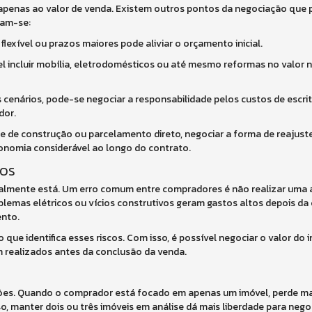
 apenas ao valor de venda. Existem outros pontos da negociação que
cam-se:
flexível ou prazos maiores pode aliviar o orçamento inicial.
vel incluir mobília, eletrodomésticos ou até mesmo reformas no valor 
cenários, pode-se negociar a responsabilidade pelos custos de escritur
dor.
e de construção ou parcelamento direto, negociar a forma de reajuste
nomia considerável ao longo do contrato.
ros
lmente está. Um erro comum entre compradores é não realizar uma a
oblemas elétricos ou vícios construtivos geram gastos altos depois da
nto.
 que identifica esses riscos. Com isso, é possível negociar o valor d
m realizados antes da conclusão da venda.
ões. Quando o comprador está focado em apenas um imóvel, perde 
o, manter dois ou três imóveis em análise dá mais liberdade para neg