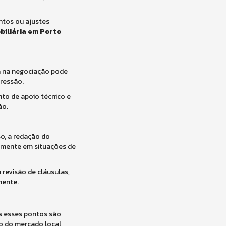
ntos ou ajustes
biliária em Porto
a na negociação pode
pressão.
o de apoio técnico e
ão.
so, a redação do
almente em situações de
a revisão de cláusulas,
mente.
os esses pontos são
 do mercado local,