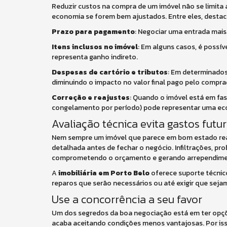
Reduzir custos na compra de um imóvel não se limita
economia se forem bem ajustados. Entre eles, desta
Prazo para pagamento
: Negociar uma entrada mais 
Itens inclusos no imóvel
: Em alguns casos, é possí
representa ganho indireto.
Despesas de cartório e tributos
: Em determinados 
diminuindo o impacto no valor final pago pelo compra
Correção e reajustes
: Quando o imóvel está em fas
congelamento por período) pode representar uma eco
Avaliação técnica evita gastos futu
Nem sempre um imóvel que parece em bom estado rea
detalhada antes de fechar o negócio. Infiltrações, pr
comprometendo o orçamento e gerando arrependime
A
imobiliária em Porto Belo
oferece suporte técnico
reparos que serão necessários ou até exigir que seja
Use a concorrência a seu favor
Um dos segredos da boa negociação está em ter opç
acaba aceitando condições menos vantajosas. Por iss