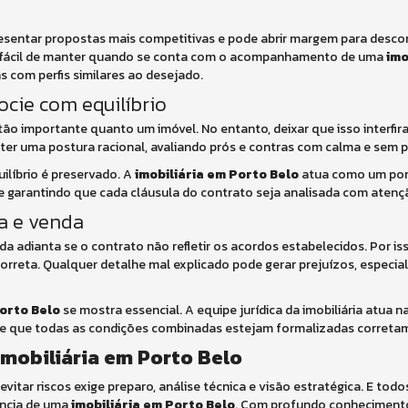
esentar propostas mais competitivas e pode abrir margem para desco
is fácil de manter quando se conta com o acompanhamento de uma
imo
s com perfis similares ao desejado.
cie com equilíbrio
o importante quanto um imóvel. No entanto, deixar que isso interfir
ter uma postura racional, avaliando prós e contras com calma e sem 
uilíbrio é preservado. A
imobiliária em Porto Belo
atua como um pont
e garantindo que cada cláusula do contrato seja analisada com atenç
a e venda
a adianta se o contrato não refletir os acordos estabelecidos. Por is
orreta. Qualquer detalhe mal explicado pode gerar prejuízos, especi
Porto Belo
se mostra essencial. A equipe jurídica da imobiliária atua n
nte que todas as condições combinadas estejam formalizadas correta
imobiliária em Porto Belo
vitar riscos exige preparo, análise técnica e visão estratégica. E tod
ência de uma
imobiliária em Porto Belo
. Com profundo conhecimento