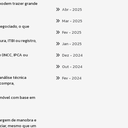
 podem trazer grande
Abr
- 2025
Mar
- 2025
negociado, o que
Fev
- 2025
a, ITBI ou registro,
Jan
- 2025
 (INCC, IPCA ou
Dez
- 2024
Out
- 2024
nálise técnica
Fev
- 2024
 compra,
o imóvel com base em
margem de manobra e
ociar, mesmo que um