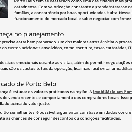
Porto Belo tem se destacado como uma das cidades mais prom
catarinense. Com valorização constante e grande interesse de
famílias, a concorrência por boas oportunidades é alta. Nesse 
funcionamento do mercado local e saber negociar com firmeza
meça no planejamento
precisa estar bem preparado. Um dos maiores erros é iniciar o proces
os custos adicionais envolvidos, como escritura, taxas cartorárias, IT
 deslizes emocionais durante as visitas, além de permitir negociações
 são os custos totais da operação, fica mais fácil evitar armadilhas 
rcado de Porto Belo
nça é estudar os valores praticados na região. A
imobiliária em Por
s de venda recentes e comportamento dos compradores locais. Isso pe
lado acima do valor justo.
adrão semelhantes, é possível argumentar com base em dados concre
ta as chances de conseguir descontos ou condições facilitadas.