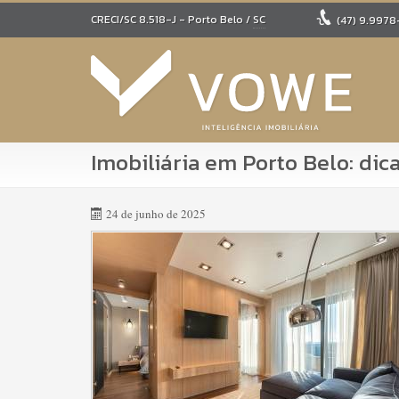
CRECI/SC 8.518-J
- Porto Belo /
SC
(47)
9.9978
Imobiliária em Porto Belo: dic
24 de junho de 2025