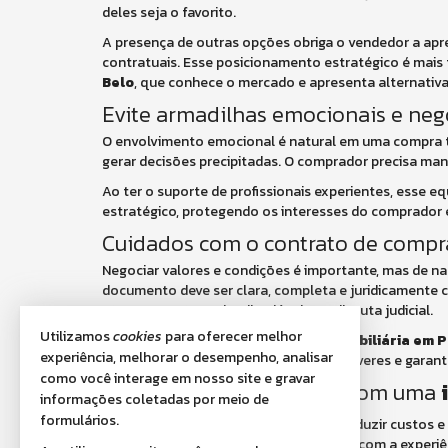
deles seja o favorito.
A presença de outras opções obriga o vendedor a apr
contratuais. Esse posicionamento estratégico é ma
Belo
, que conhece o mercado e apresenta alternativa
Evite armadilhas emocionais e nego
O envolvimento emocional é natural em uma compra tã
gerar decisões precipitadas. O comprador precisa man
Ao ter o suporte de profissionais experientes, esse eq
estratégico, protegendo os interesses do comprador 
Cuidados com o contrato de compr
Negociar valores e condições é importante, mas de nad
documento deve ser clara, completa e juridicamente c
atraso na entrega, inadimplência ou disputa judicial.
Utilizamos
cookies
para oferecer melhor
É nesse momento que o suporte da
imobiliária em 
experiência, melhorar o desempenho, analisar
orienta o comprador sobre direitos e deveres e gara
como você interage em nosso site e gravar
A importância de contar com uma
informações coletadas por meio de
formulários.
Negociar condições mais vantajosas, reduzir custos e e
otimizados quando o comprador conta com a experi