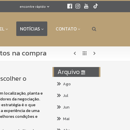
encontre rápido
EL
NOTÍCIAS
CONTATO
stos na compra
Arquivo
scolher o
Ago
 localização, planta e
Jul
tidores da negociação.
 estratégia é o que
Jun
 a experiência de uma
melhores condições e
Mai