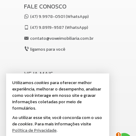
FALE CONOSCO
(47) 9.9978-0501 (WhatsApp)
(47)
9.8919-9587 (WhatsApp)
contato@voweimobiliaria.com.br
ligamos para você
VEJA MAIS
Utilizamos
cookies
para oferecer melhor
receba nosso newsletter
experiência, melhorar o desempenho, analisar
indicadores financeiros
como você interage em nosso site e gravar
informações coletadas por meio de
cadastre seu imóvel
formulários.
imóveis favoritos
Ao utilizar esse site, você concorda com o uso
de
cookies
. Para mais informações visite
2
mapa de imóveis
Política de Privacidade
.