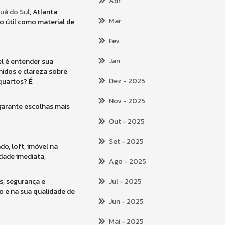
Abr
guá do Sul
, Atlanta
Mar
o útil como material de
Fev
Jan
el é entender sua
nidos e clareza sobre
Dez
- 2025
quartos? É
Nov
- 2025
garante escolhas mais
Out
- 2025
Set
- 2025
do, loft, imóvel na
dade imediata,
Ago
- 2025
s, segurança e
Jul
- 2025
o e na sua qualidade de
Jun
- 2025
Mai
- 2025