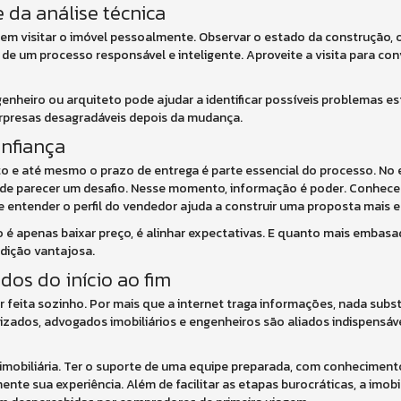
e da análise técnica
sem visitar o imóvel pessoalmente. Observar o estado da construção,
e de um processo responsável e inteligente. Aproveite a visita para co
enheiro ou arquiteto pode ajudar a identificar possíveis problemas e
urpresas desagradáveis depois da mudança.
nfiança
to e até mesmo o prazo de entrega é parte essencial do processo. No
de parecer um desafio. Nesse momento, informação é poder. Conhecer
 entender o perfil do vendedor ajuda a construir uma proposta mais e
ão é apenas baixar preço, é alinhar expectativas. E quanto mais embasa
dição vantajosa.
dos do início ao fim
 feita sozinho. Por mais que a internet traga informações, nada substi
izados, advogados imobiliários e engenheiros são aliados indispensáv
a imobiliária. Ter o suporte de uma equipe preparada, com conheciment
e sua experiência. Além de facilitar as etapas burocráticas, a imobil