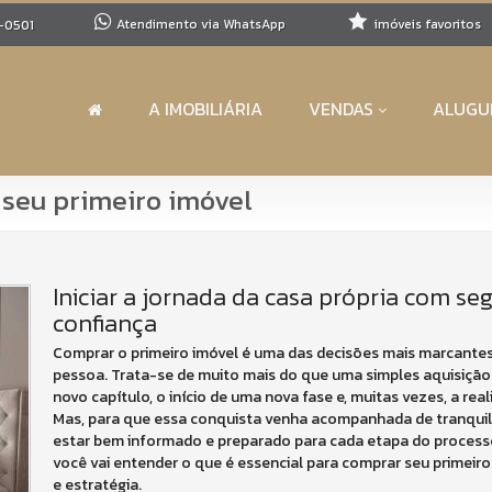
Atendimento via WhatsApp
imóveis favoritos
-0501
A IMOBILIÁRIA
VENDAS
ALUGU
 seu primeiro imóvel
Iniciar a jornada da casa própria com se
confiança
Comprar o primeiro imóvel é uma das decisões mais marcantes
pessoa. Trata-se de muito mais do que uma simples aquisição
novo capítulo, o início de uma nova fase e, muitas vezes, a re
Mas, para que essa conquista venha acompanhada de tranquil
estar bem informado e preparado para cada etapa do processo
você vai entender o que é essencial para comprar seu primeir
e estratégia.