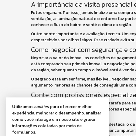
A importância da visita presencial 
Fotos enganam. Por isso, jamais finalize uma compra 
ventilação, a iluminação natural e o entorno faz part
conhecer o fluxo do bairro e sentir o clima da região.
Outro ponto importante é a avaliação técnica. Um eng
despercebidos por olhos leigos. Esse cuidado evita s
Como negociar com segurança e co
Negociar o valor do imóvel, as condições de pagamen
está comprando seu primeiro imóvel, a negociação po
da região, saber quanto tempo o imóvel está à venda e
O segredo está em ser firme, mas flexível. Negociar n
argumento, maiores as chances de conseguir uma con
Conte com profissionais especializa
Comprar seu primeiro imóvel não é uma tarefa para ser
Utilizamos
cookies
para oferecer melhor
quem vive o mercado no dia a dia. Corretores especial
experiência, melhorar o desempenho, analisar
compra segura e vantajosa.
como você interage em nosso site e gravar
E entre esses profissionais, um papel se destaca: o d
informações coletadas por meio de
no processo de compra, pode transformar completament
formulários.