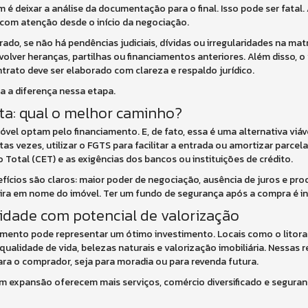
 deixar a análise da documentação para o final. Isso pode ser fatal.
 com atenção desde o início da negociação.
rado, se não há pendências judiciais, dívidas ou irregularidades na matr
olver heranças, partilhas ou financiamentos anteriores. Além disso, o
trato deve ser elaborado com clareza e respaldo jurídico.
a a diferença nessa etapa.
ta: qual o melhor caminho?
el optam pelo financiamento. E, de fato, essa é uma alternativa viá
s vezes, utilizar o FGTS para facilitar a entrada ou amortizar parcela
 Total (CET) e as exigências dos bancos ou instituições de crédito.
fícios são claros: maior poder de negociação, ausência de juros e pro
ra em nome do imóvel. Ter um fundo de segurança após a compra é in
idade com potencial de valorização
mento pode representar um ótimo investimento. Locais como o litoral
lidade de vida, belezas naturais e valorização imobiliária. Nessas r
para o comprador, seja para moradia ou para revenda futura.
 em expansão oferecem mais serviços, comércio diversificado e seguran