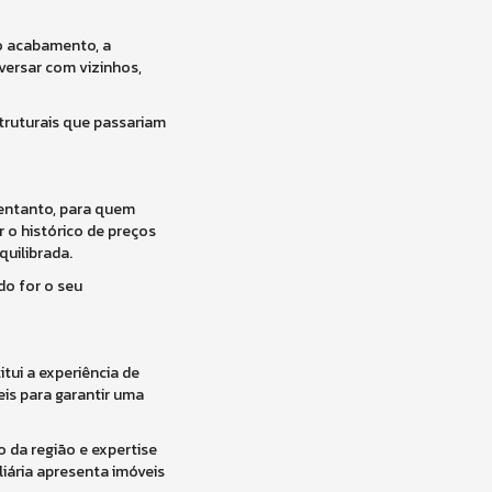
 o acabamento, a
nversar com vizinhos,
struturais que passariam
 entanto, para quem
 o histórico de preços
quilibrada.
do for o seu
tui a experiência de
eis para garantir uma
o da região e expertise
iária apresenta imóveis