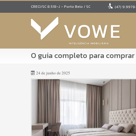
CRECI/SC 8.518-J
- Porto Belo /
SC
(47)
9.9978
O guia completo para comprar
24 de junho de 2025