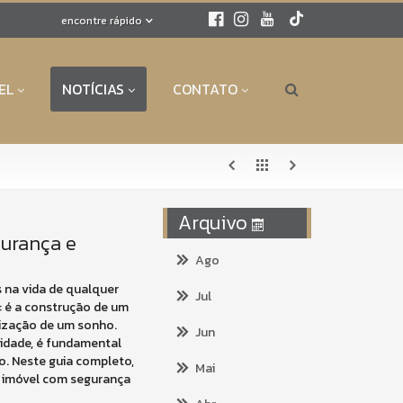
encontre rápido
EL
NOTÍCIAS
CONTATO
Arquivo
gurança e
Ago
 na vida de qualquer
Jul
: é a construção de um
alização de um sonho.
Jun
idade, é fundamental
. Neste guia completo,
Mai
o imóvel com segurança