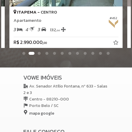
ITAPEMA -
CENTRO
#452
Apartamento
3
4
3
132,
00
R$ 2.990.000,
00
VOWE IMÓVEIS
Av. Senador Atílio Fontana, nº 633 - Salas
2 e 3
Centro - 88210-000
Porto Belo /
SC
mapa google
FALE CONOSCO