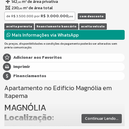
142,
m² de área privativa
00
230,
m² de área total
00
R$ 3.000.000,
de
R$ 3.500.000
por
com desconto
00
aceita permuta
financiamento bancário
aceita veículo
Mais Informações via WhatsApp
Os preços, disponibilidades e condições de pagamento poderão ser alterados sem
prévia comunicação.
Adicionar aos Favoritos
Imprimir
Financiamentos
Apartamento no Edifício Magnólia em
Itapema
MAGNÓLIA
Localização:
Continuar Lendo...
Rua 115, num. 15, Centro, Itapema/SC