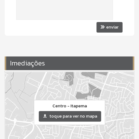
Conveniência:
Infraestrutura para ar-condicionado Split e
automação.
Conforto e Estilo:
Living em 2 ambientes, ampla sacada
com churrasqueira e lavabo.
enviar
Sofisticação:
Porta de entrada em alto padrão com
fechadura eletrônica.
Imediações
Centro - Itapema
toque para ver no mapa