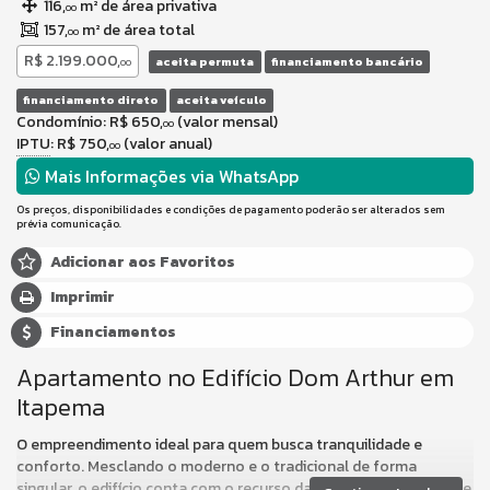
116,
m² de área privativa
00
157,
m² de área total
00
R$ 2.199.000,
aceita permuta
financiamento bancário
00
financiamento direto
aceita veículo
Condomínio: R$ 650,
(valor mensal)
00
IPTU
: R$ 750,
(valor anual)
00
Mais Informações via WhatsApp
Os preços, disponibilidades e condições de pagamento poderão ser alterados sem
prévia comunicação.
Adicionar aos Favoritos
Imprimir
Financiamentos
Apartamento no Edifício Dom Arthur em
Itapema
O empreendimento ideal para quem busca tranquilidade e
conforto. Mesclando o moderno e o tradicional de forma
singular, o edifício conta com o recurso da fachada móvel, que se