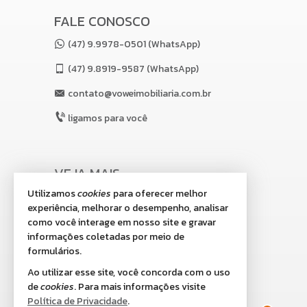
FALE CONOSCO
(47) 9.9978-0501 (WhatsApp)
(47)
9.8919-9587 (WhatsApp)
contato@voweimobiliaria.com.br
ligamos para você
VEJA MAIS
Utilizamos
cookies
para oferecer melhor
receba nosso newsletter
experiência, melhorar o desempenho, analisar
indicadores financeiros
como você interage em nosso site e gravar
informações coletadas por meio de
cadastre seu imóvel
formulários.
imóveis favoritos
Ao utilizar esse site, você concorda com o uso
de
cookies
. Para mais informações visite
2
mapa de imóveis
Política de Privacidade
.