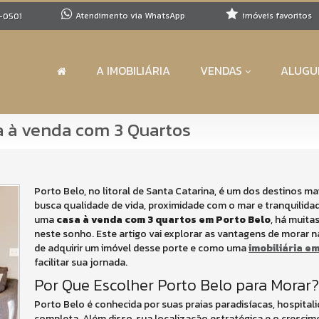
Atendimento via WhatsApp
imóveis favoritos
-0501
A IMOBILIÁRIA
VENDAS
ALUGU
sa à venda com 3 Quartos
Porto Belo, no litoral de Santa Catarina, é um dos destinos 
busca qualidade de vida, proximidade com o mar e tranquilida
uma
casa à venda com 3 quartos em Porto Belo
, há muita
neste sonho. Este artigo vai explorar as vantagens de morar na
de adquirir um imóvel desse porte e como uma
imobiliária e
facilitar sua jornada.
Por Que Escolher Porto Belo para Morar?
Porto Belo é conhecida por suas praias paradisíacas, hospitali
completa. Além disso, sua localização estratégica e o cresci