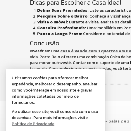
Dicas para Escolher a Casa Ideal
Defina Suas Prioridades:
Liste as característi
Pesquise Sobre o Bairro:
Conheça a vizinhança e
Visite o Imóvel:
Durante a visita, analise os det
Consulte Profissionais:
Uma imobiliária em Port
Pense a Longo Prazo:
Considere o potencial de 
Conclusão
Investir em uma
casa à venda com 3 quartos em Po
vida. Porto Belo oferece uma combinação única de bel
para morar ou investir. Contar com o suporte de uma
tranquila. Com profissionais especializados, você ter
da casa própria.
Utilizamos
cookies
para oferecer melhor
experiência, melhorar o desempenho, analisar
como você interage em nosso site e gravar
informações coletadas por meio de
formulários.
VOWE IMÓVEIS
Ao utilizar esse site, você concorda com o uso
de
cookies
. Para mais informações visite
Av. Senador Atílio Fontana, nº 633 - Salas 2 e 3
Política de Privacidade
.
Centro - 88210-000