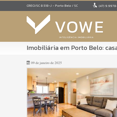
CRECI/SC 8.518-J
- Porto Belo /
SC
(47)
9.9978
Imobiliária em Porto Belo: ca
09 de janeiro de 2025