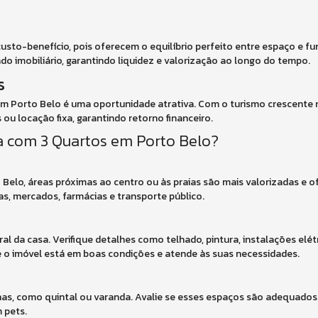
to-benefício, pois oferecem o equilíbrio perfeito entre espaço e fu
do imobiliário, garantindo liquidez e valorização ao longo do tempo.
s
m Porto Belo é uma oportunidade atrativa. Com o turismo crescente n
u locação fixa, garantindo retorno financeiro.
a com 3 Quartos em Porto Belo?
o Belo, áreas próximas ao centro ou às praias são mais valorizadas e
as, mercados, farmácias e transporte público.
eral da casa. Verifique detalhes como telhado, pintura, instalações elét
ue o imóvel está em boas condições e atende às suas necessidades.
as, como quintal ou varanda. Avalie se esses espaços são adequados
 pets.