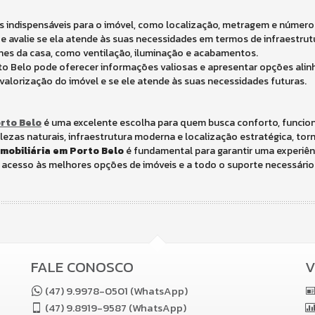
cas indispensáveis para o imóvel, como localização, metragem e númer
 avalie se ela atende às suas necessidades em termos de infraestrutur
alhes da casa, como ventilação, iluminação e acabamentos.
o Belo pode oferecer informações valiosas e apresentar opções alinha
valorização do imóvel e se ele atende às suas necessidades futuras.
rto Belo
é uma excelente escolha para quem busca conforto, funcion
ezas naturais, infraestrutura moderna e localização estratégica, torn
imobiliária em Porto Belo
é fundamental para garantir uma experiênc
á acesso às melhores opções de imóveis e a todo o suporte necessário
FALE CONOSCO
V
(47) 9.9978-0501 (WhatsApp)
(47)
9.8919-9587 (WhatsApp)