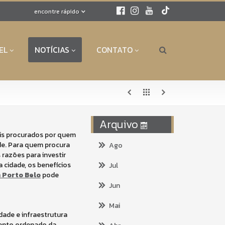
encontre rápido
EL
NOTÍCIAS
CONTATO
Arquivo
mais procurados por quem
de. Para quem procura
Ago
s razões para investir
 cidade, os benefícios
Jul
m Porto Belo
pode
Jun
Mai
dade e infraestrutura
mento ordenado da