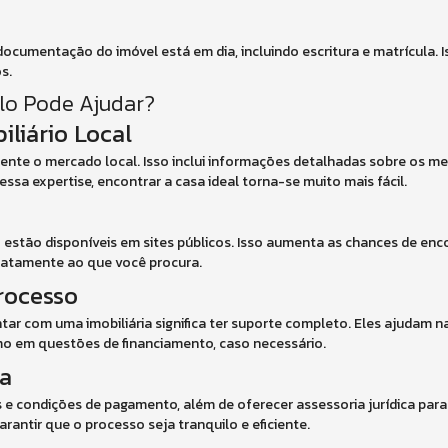
documentação do imóvel está em dia, incluindo escritura e matrícula. I
s.
lo Pode Ajudar?
liário Local
te o mercado local. Isso inclui informações detalhadas sobre os mel
ssa expertise, encontrar a casa ideal torna-se muito mais fácil.
 estão disponíveis em sites públicos. Isso aumenta as chances de en
atamente ao que você procura.
rocesso
ntar com uma imobiliária significa ter suporte completo. Eles ajudam n
o em questões de financiamento, caso necessário.
ca
s e condições de pagamento, além de oferecer assessoria jurídica par
arantir que o processo seja tranquilo e eficiente.