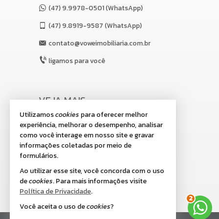
(47) 9.9978-0501 (WhatsApp)
(47)
9.8919-9587 (WhatsApp)
contato@voweimobiliaria.com.br
ligamos para você
VEJA MAIS
Utilizamos
cookies
para oferecer melhor
receba nosso newsletter
experiência, melhorar o desempenho, analisar
indicadores financeiros
como você interage em nosso site e gravar
informações coletadas por meio de
cadastre seu imóvel
formulários.
imóveis favoritos
Ao utilizar esse site, você concorda com o uso
de
cookies
. Para mais informações visite
2
mapa de imóveis
Política de Privacidade
.
Você aceita o uso de
cookies
?