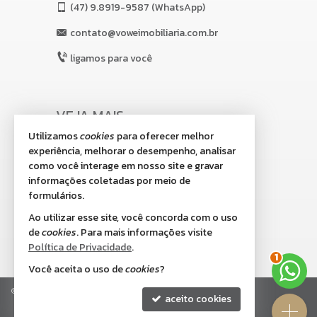
(47)
9.8919-9587 (WhatsApp)
contato@voweimobiliaria.com.br
ligamos para você
VEJA MAIS
Utilizamos
cookies
para oferecer melhor
receba nosso newsletter
experiência, melhorar o desempenho, analisar
indicadores financeiros
como você interage em nosso site e gravar
informações coletadas por meio de
cadastre seu imóvel
formulários.
imóveis favoritos
Ao utilizar esse site, você concorda com o uso
de
cookies
. Para mais informações visite
2
mapa de imóveis
Política de Privacidade
.
Você aceita o uso de
cookies
?
©
2026
CRECI/SC 8.518-J
Política de Privacidade
aceito cookies