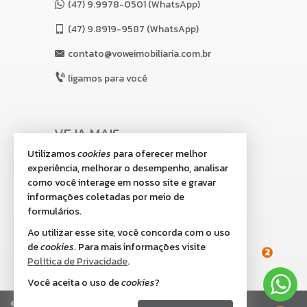
(47) 9.9978-0501 (WhatsApp)
(47)
9.8919-9587 (WhatsApp)
contato@voweimobiliaria.com.br
ligamos para você
VEJA MAIS
Utilizamos
cookies
para oferecer melhor
receba nosso newsletter
experiência, melhorar o desempenho, analisar
indicadores financeiros
como você interage em nosso site e gravar
informações coletadas por meio de
cadastre seu imóvel
formulários.
imóveis favoritos
Ao utilizar esse site, você concorda com o uso
de
cookies
. Para mais informações visite
mapa de imóveis
2
Política de Privacidade
.
Você aceita o uso de
cookies
?
©
2026
CRECI/SC 8.518-J
Política de Privacidade