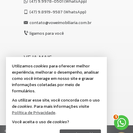
(47) 9.9978-0501 (WhatsApp)
(47)
9.8919-9587 (WhatsApp)
contato@voweimobiliaria.com.br
ligamos para você
VEJA MAIS
Utilizamos
cookies
para oferecer melhor
receba nosso newsletter
experiência, melhorar o desempenho, analisar
indicadores financeiros
como você interage em nosso site e gravar
informações coletadas por meio de
cadastre seu imóvel
formulários.
imóveis favoritos
Ao utilizar esse site, você concorda com o uso
de
cookies
. Para mais informações visite
mapa de imóveis
Política de Privacidade
.
2
Você aceita o uso de
cookies
?
©
2026
CRECI/SC 8.518-J
Política de Privacidade