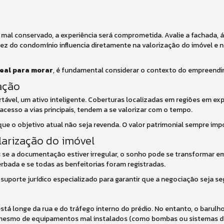
ver mal conservado, a experiência será comprometida. Avalie a fachada,
dez do condomínio influencia diretamente na valorização do imóvel e n
deal para morar
, é fundamental considerar o contexto do empreen
zação
rtável, um ativo inteligente. Coberturas localizadas em regiões em ex
 acesso a vias principais, tendem a se valorizar com o tempo.
ue o objetivo atual não seja revenda. O valor patrimonial sempre imp
larização do imóvel
se a documentação estiver irregular, o sonho pode se transformar em
erbada e se todas as benfeitorias foram registradas.
suporte jurídico especializado para garantir que a negociação seja se
stá longe da rua e do tráfego interno do prédio. No entanto, o barulho
u mesmo de equipamentos mal instalados (como bombas ou sistemas de