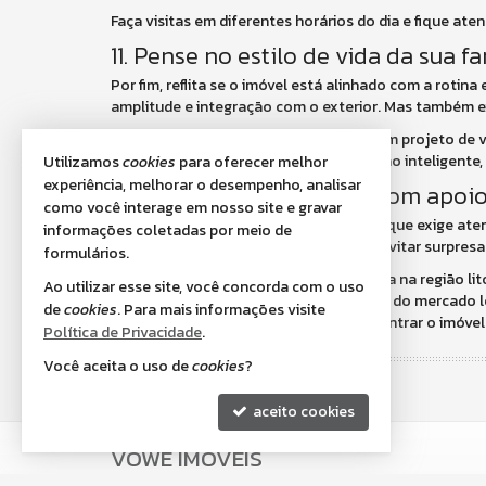
Faça visitas em diferentes horários do dia e fique aten
11. Pense no estilo de vida da sua fa
Por fim, reflita se o imóvel está alinhado com a rotin
amplitude e integração com o exterior. Mas também e
A escolha deve ser feita com base em um projeto de v
morar
, você se prepara para uma decisão inteligente
Utilizamos
cookies
para oferecer melhor
experiência, melhorar o desempenho, analisar
A importância de contar com apoio
como você interage em nosso site e gravar
Escolher uma cobertura é um processo que exige aten
informações coletadas por meio de
equipe experiente é fundamental para evitar surpresa
formulários.
Se você está em busca de uma cobertura na região lit
Ao utilizar esse site, você concorda com o uso
diferença. Com conhecimento profundo do mercado loc
de
cookies
. Para mais informações visite
parceria aumenta suas chances de encontrar o imóvel 
Política de Privacidade
.
Você aceita o uso de
cookies
?
aceito cookies
VOWE IMÓVEIS