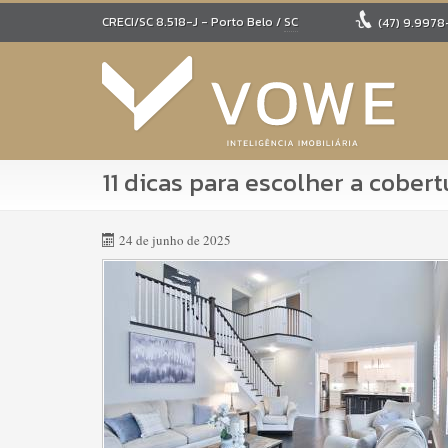
CRECI/SC 8.518-J
- Porto Belo /
SC
(47)
9.9978
11 dicas para escolher a cober
24 de junho de 2025