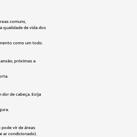
 áreas comuns,
a qualidade de vida dos
dimento como um todo.
pansão, próximas a
orta.
 dor de cabeça. Exija
gura.
 pode vir de áreas
 ar condicionado).