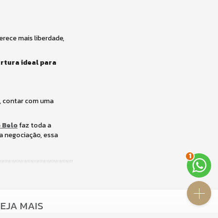
erece mais liberdade,
ertura ideal para
o, contar com uma
 Belo
faz toda a
a negociação, essa
2
EJA MAIS