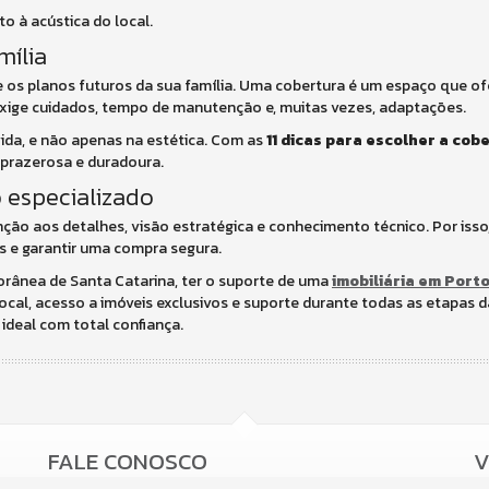
to à acústica do local.
mília
a e os planos futuros da sua família. Uma cobertura é um espaço que of
xige cuidados, tempo de manutenção e, muitas vezes, adaptações.
ida, e não apenas na estética. Com as
11 dicas para escolher a cob
, prazerosa e duradoura.
 especializado
ção aos detalhes, visão estratégica e conhecimento técnico. Por iss
s e garantir uma compra segura.
orânea de Santa Catarina, ter o suporte de uma
imobiliária em Porto
al, acesso a imóveis exclusivos e suporte durante todas as etapas d
ideal com total confiança.
FALE CONOSCO
V