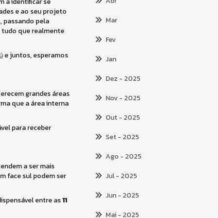
Abr
 a identificar se
ades e ao seu projeto
Mar
, passando pela
r tudo que realmente
Fev
ú
e juntos, esperamos
Jan
Dez
- 2025
oferecem grandes áreas
Nov
- 2025
rma que a área interna
Out
- 2025
ável para receber
Set
- 2025
Ago
- 2025
tendem a ser mais
om face sul podem ser
Jul
- 2025
Jun
- 2025
dispensável entre as
11
Mai
- 2025