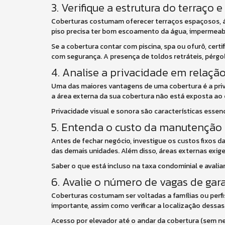
3. Verifique a estrutura do terraço 
Coberturas costumam oferecer terraços espaçosos, áre
piso precisa ter bom escoamento da água, impermeabi
Se a cobertura contar com piscina, spa ou ofurô, cer
com segurança. A presença de toldos retráteis, pér
4. Analise a privacidade em relaçã
Uma das maiores vantagens de uma cobertura é a priva
a área externa da sua cobertura não está exposta ao o
Privacidade visual e sonora são características essen
5. Entenda o custo da manutenção
Antes de fechar negócio, investigue os custos fixos 
das demais unidades. Além disso, áreas externas exi
Saber o que está incluso na taxa condominial e avalia
6. Avalie o número de vagas de ga
Coberturas costumam ser voltadas a famílias ou perfi
importante, assim como verificar a localização dessas 
Acesso por elevador até o andar da cobertura (sem n