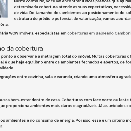
Neste conteúdo, você vai encontrar 11 dicas práticas que ajudam
determinada cobertura atende às suas expectativas, necessid
de vida. Do tamanho dos ambientes ao posicionamento do sol
estrutura do prédio e potencial de valorização, vamos aborda
ória.
iária WOW Imóveis, especialistas em
coberturas em Balneário Cambori
no da cobertura
ro ponto a observar é a metragem total do imóvel. Muitas coberturas 
l é que haja equilíbrio entre os ambientes fechados e abertos, de fo
alidade.
ntegrações entre cozinha, sala e varanda, criando uma atmosfera agrad
 busca bem-estar dentro de casa. Coberturas com face norte ou leste 
 que proporciona ambientes mais claros e agradáveis. Já as unidades c
 ambientes e no consumo de energia. Por isso, esse é um critério in
ar
.