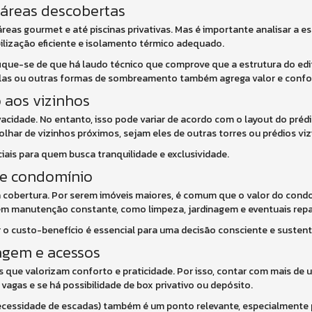
e áreas descobertas
as gourmet e até piscinas privativas. Mas é importante analisar a es
lização eficiente e isolamento térmico adequado.
tifique-se de que há laudo técnico que comprove que a estrutura do ed
golas ou outras formas de sombreamento também agrega valor e confo
o aos vizinhos
cidade. No entanto, isso pode variar de acordo com o layout do prédi
lhar de vizinhos próximos, sejam eles de outras torres ou prédios viz
ciais para quem busca tranquilidade e exclusividade.
 e condomínio
da cobertura. Por serem imóveis maiores, é comum que o valor do cond
gem manutenção constante, como limpeza, jardinagem e eventuais repa
r o custo-benefício é essencial para uma decisão consciente e sustent
ragem e acessos
s que valorizam conforto e praticidade. Por isso, contar com mais de
vagas e se há possibilidade de box privativo ou depósito.
ecessidade de escadas) também é um ponto relevante, especialmente 