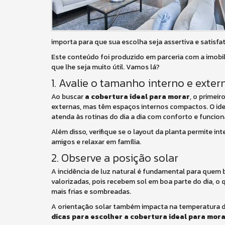
importa para que sua escolha seja assertiva e satisfat
Este conteúdo foi produzido em parceria com a imobil
que lhe seja muito útil. Vamos lá?
1. Avalie o tamanho interno e exter
Ao buscar
a cobertura ideal para morar
, o primei
externas, mas têm espaços internos compactos. O idea
atenda às rotinas do dia a dia com conforto e funcion
Além disso, verifique se o layout da planta permite i
amigos e relaxar em família.
2. Observe a posição solar
A incidência de luz natural é fundamental para quem
valorizadas, pois recebem sol em boa parte do dia, o
mais frias e sombreadas.
A orientação solar também impacta na temperatura dos
dicas para escolher a cobertura ideal para mor