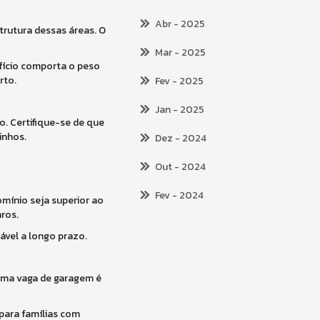
Abr
- 2025
trutura dessas áreas. O
Mar
- 2025
ifício comporta o peso
rto.
Fev
- 2025
Jan
- 2025
o. Certifique-se de que
inhos.
Dez
- 2024
Out
- 2024
Fev
- 2024
omínio seja superior ao
ros.
ável a longo prazo.
 uma vaga de garagem é
para famílias com