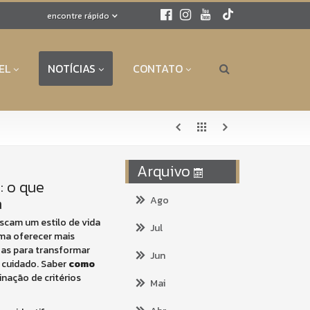
encontre rápido
EL
NOTÍCIAS
CONTATO
Arquivo
: o que
a
Ago
scam um estilo de vida
Jul
uma oferecer mais
 Mas para transformar
Jun
m cuidado. Saber
como
ação de critérios
Mai