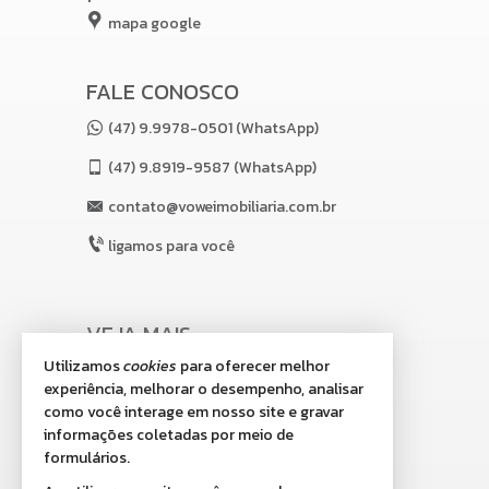
mapa google
FALE CONOSCO
(47) 9.9978-0501 (WhatsApp)
(47)
9.8919-9587 (WhatsApp)
contato@voweimobiliaria.com.br
ligamos para você
VEJA MAIS
Utilizamos
cookies
para oferecer melhor
receba nosso newsletter
experiência, melhorar o desempenho, analisar
indicadores financeiros
como você interage em nosso site e gravar
informações coletadas por meio de
cadastre seu imóvel
formulários.
imóveis favoritos