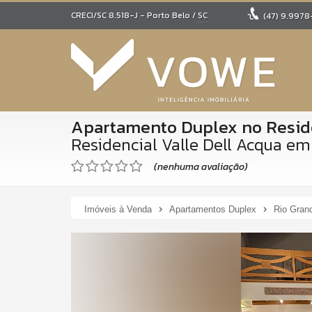
CRECI/SC 8.518-J
- Porto Belo /
SC
(47)
9.9978
Apartamento Duplex no Reside
Residencial Valle Dell Acqua e
(nenhuma avaliação)
Imóveis à Venda
Apartamentos Duplex
Rio Gran