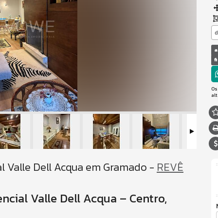
d
a
f
Os
al
l Valle Dell Acqua em Gramado -
REVÊ
cial Valle Dell Acqua – Centro,