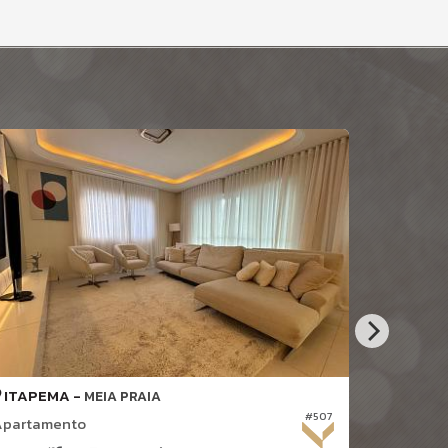
ITAPEMA -
ITAPEM
MEIA PRAIA
#507
Apartamento
Apartame