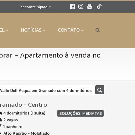
encontre rápido
EL
NOTÍCIAS
CONTATO
orar
-
Apartamento à venda no
 Valle Dell Acqua em Gramado com 4 dormitórios
ramado
-
Centro
4 dormitórios (1 suíte)
SOLUÇÕES IMEDIATAS
2 vagas
1 banheiro
Alto Padrão - Mobiliado