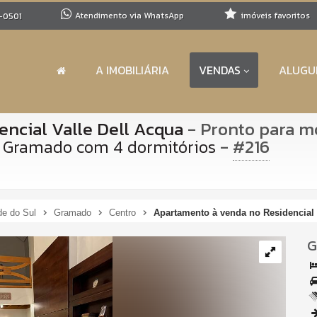
Atendimento via WhatsApp
imóveis favoritos
-0501
A IMOBILIÁRIA
VENDAS
ALUGU
ncial Valle Dell Acqua
- Pronto para m
-
#216
m Gramado com 4 dormitórios
de do Sul
Gramado
Centro
Apartamento à venda no Residencial
G