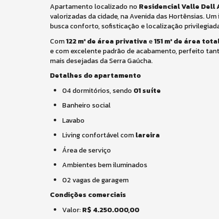
Apartamento localizado no
Residencial Valle Dell
valorizadas da cidade, na Avenida das Hortênsias. Um 
busca conforto, sofisticação e localização privilegiada
Com
122 m² de área privativa
e
151 m² de área tota
e com excelente padrão de acabamento, perfeito tan
mais desejadas da Serra Gaúcha.
Detalhes do apartamento
04 dormitórios, sendo
01 suíte
Banheiro social
Lavabo
Living confortável com
lareira
Área de serviço
Ambientes bem iluminados
02 vagas de garagem
Condições comerciais
Valor:
R$ 4.250.000,00