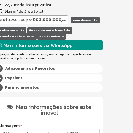
122,
m² de área privativa
00
151,
m² de área total
00
R$ 3.900.000,
e
R$ 4.250.000
por
com desconto
00
ceita permuta
financiamento bancário
inanciamento direto
aceita veículo
Mais Informações via WhatsApp
 preços, disponibilidades e condições de pagamento poderão ser
terados sem prévia comunicação.
Adicionar aos Favoritos
Imprimir
Financiamentos
Mais informações sobre este
imóvel
Mensagem