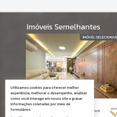
Imóveis Semelhantes
IMÓVEL SELECIONA
Utilizamos
cookies
para oferecer melhor
experiência, melhorar o desempenho, analisar
como você interage em nosso site e gravar
ITAPEMA -
CENTRO
informações coletadas por meio de
#554
#23
formulários.
Apartamento no Edifício Le Grand Park