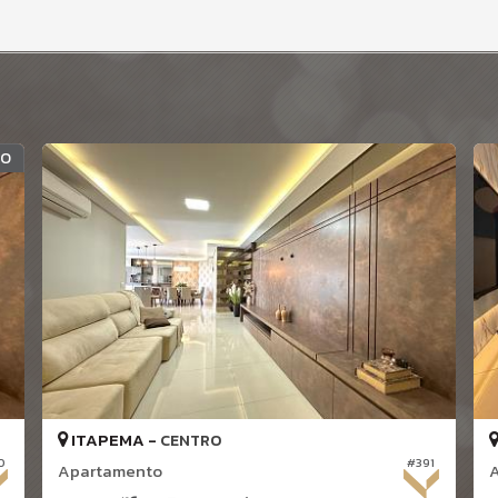
DO
ITAPEMA -
CENTRO
0
#391
Apartamento