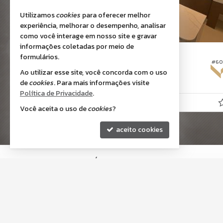
Utilizamos
cookies
para oferecer melhor
experiência, melhorar o desempenho, analisar
como você interage em nosso site e gravar
informações coletadas por meio de
BALNEÁRIO CAMBORIÚ -
CENTRO
formulários.
#087
#60
Apartamento
Ao utilizar esse site, você concorda com o uso
3
4
3
122,
de
cookies
. Para mais informações visite
00
Política de Privacidade
.
R$ 3.800.000,
00
Você aceita o uso de
cookies
?
aceito cookies
VOWE IMÓVEIS
Av. Senador Atílio Fontana, nº 633 - Salas 2 e 3
Centro - 88210-000
Porto Belo /
SC
mapa google