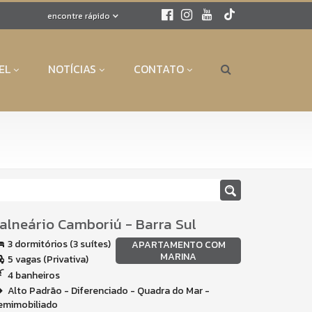
encontre rápido
EL
NOTÍCIAS
CONTATO
alneário Camboriú
-
Barra Sul
3 dormitórios (3 suítes)
APARTAMENTO COM
MARINA
5 vagas (Privativa)
4 banheiros
Alto Padrão - Diferenciado - Quadra do Mar -
emimobiliado