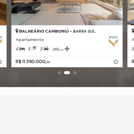
BALNEÁRIO CAMBORIÚ -
BARRA SUL
4
#380
Apartamento
4
5
3
3
265,
00
R$ 11.390.000,
R
00
FALE CONOSCO
V
(47) 9.9978-0501 (WhatsApp)
(47)
9.8919-9587 (WhatsApp)
contato@voweimobiliaria.com.br
ligamos para você