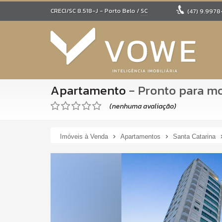
CRECI/SC 8.518-J
- Porto Belo /
SC
(47)
9.9978
Apartamento
- Pronto para m
(nenhuma avaliação)
Imóveis à Venda
Apartamentos
Santa Catarina