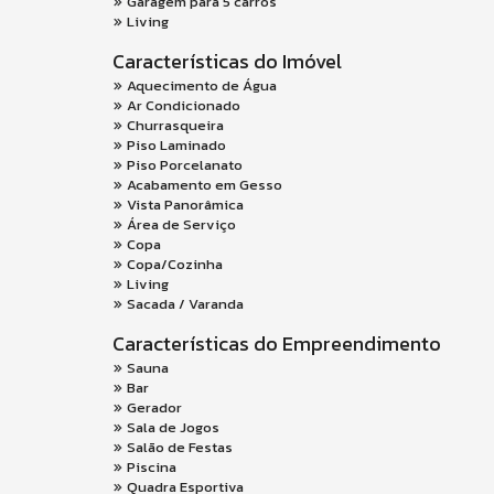
Garagem para 5 carros
Living
Características do Imóvel
Aquecimento de Água
Ar Condicionado
Churrasqueira
Piso Laminado
Piso Porcelanato
Acabamento em Gesso
Vista Panorâmica
Área de Serviço
Copa
Copa/Cozinha
Living
Sacada / Varanda
Características do Empreendimento
Sauna
Bar
Gerador
Sala de Jogos
Salão de Festas
Piscina
Quadra Esportiva