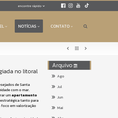
encontre rápido
EL
NOTÍCIAS
CONTATO
Arquivo
giada no litoral
Ago
esejados de Santa
Jul
midade com o mar.
trar um
apartamento
Jun
estratégica tanto para
 foco em valorização
Mai