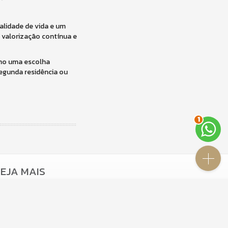
alidade de vida e um
, valorização contínua e
omo uma escolha
segunda residência ou
1
EJA MAIS
receba nosso newsletter
indicadores financeiros
cadastre seu imóvel
mapa de imóveis