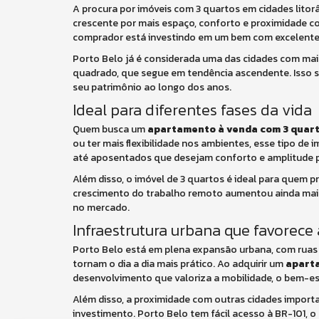
A procura por imóveis com 3 quartos em cidades litor
crescente por mais espaço, conforto e proximidade c
comprador está investindo em um bem com excelente l
Porto Belo já é considerada uma das cidades com maior
quadrado, que segue em tendência ascendente. Isso s
seu patrimônio ao longo dos anos.
Ideal para diferentes fases da vida
Quem busca um
apartamento à venda com 3 quart
ou ter mais flexibilidade nos ambientes, esse tipo de
até aposentados que desejam conforto e amplitude par
Além disso, o imóvel de 3 quartos é ideal para quem 
crescimento do trabalho remoto aumentou ainda mais 
no mercado.
Infraestrutura urbana que favorece 
Porto Belo está em plena expansão urbana, com ruas 
tornam o dia a dia mais prático. Ao adquirir um
aparta
desenvolvimento que valoriza a mobilidade, o bem-esta
Além disso, a proximidade com outras cidades importa
investimento. Porto Belo tem fácil acesso à BR-101, 