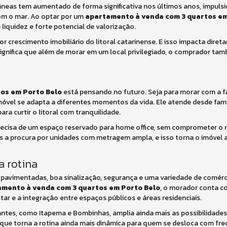
âneas tem aumentado de forma significativa nos últimos anos, impuls
om o mar. Ao optar por um
apartamento à venda com 3 quartos em
iquidez e forte potencial de valorização.
 crescimento imobiliário do litoral catarinense. E isso impacta dire
ignifica que além de morar em um local privilegiado, o comprador ta
os em Porto Belo
está pensando no futuro. Seja para morar com a f
 imóvel se adapta a diferentes momentos da vida. Ele atende desde fa
a curtir o litoral com tranquilidade.
precisa de um espaço reservado para home office, sem comprometer o r
a procura por unidades com metragem ampla, e isso torna o imóvel a
a rotina
pavimentadas, boa sinalização, segurança e uma variedade de comérc
mento à venda com 3 quartos em Porto Belo
, o morador conta 
r e a integração entre espaços públicos e áreas residenciais.
ntes, como Itapema e Bombinhas, amplia ainda mais as possibilidades 
o que torna a rotina ainda mais dinâmica para quem se desloca com fre