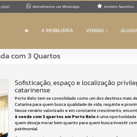
Atendimento via WhatsApp
imóveis favoritos
-0501
A IMOBILIÁRIA
VENDAS
ALUGU
nda com 3 Quartos
Sofisticação, espaço e localização privile
catarinense
Porto Belo tem se consolidado como um dos destinos mais d
Catarina para quem busca qualidade de vida, requinte e proxi
Nesse cenário valorizado e em constante crescimento, encon
à venda com 3 quartos em Porto Belo
é uma oportunidade 
quem deseja morar bem quanto para quem busca investir com
patrimonial.