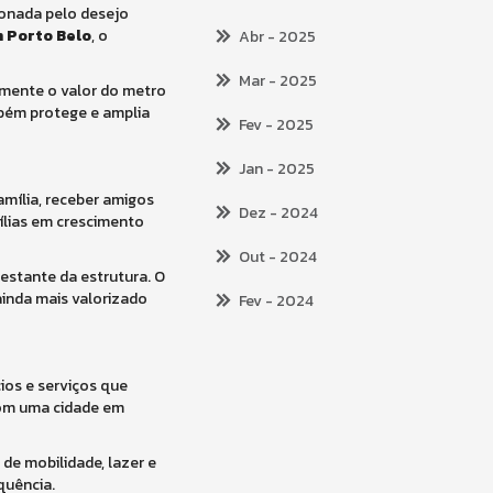
ionada pelo desejo
 Porto Belo
, o
Abr
- 2025
Mar
- 2025
tamente o valor do metro
mbém protege e amplia
Fev
- 2025
Jan
- 2025
amília, receber amigos
Dez
- 2024
mílias em crescimento
Out
- 2024
estante da estrutura. O
inda mais valorizado
Fev
- 2024
ios e serviços que
com uma cidade em
de mobilidade, lazer e
quência.