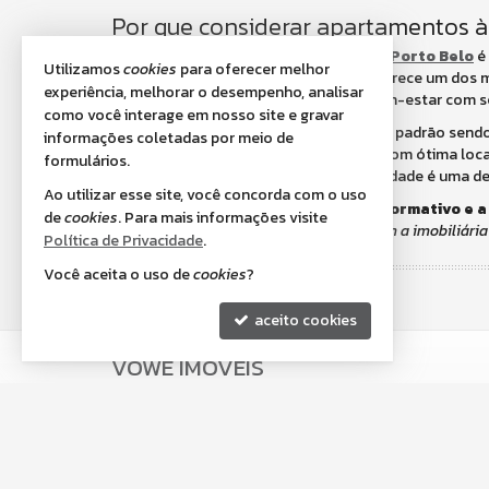
Por que considerar apartamentos 
Optar por
apartamentos à venda em Porto Belo
é 
Utilizamos
cookies
para oferecer melhor
mercado imobiliário sólido. A cidade oferece um dos m
experiência, melhorar o desempenho, analisar
um ambiente ideal para quem busca bem-estar com s
como você interage em nosso site e gravar
Com diversos empreendimentos de alto padrão sendo 
informações coletadas por meio de
assertiva para quem deseja um imóvel com ótima locali
formulários.
locação, a aquisição de imóveis nessa cidade é uma dec
Ao utilizar esse site, você concorda com o uso
Obs. Este conteúdo é apenas um informativo e a
de
cookies
. Para mais informações visite
Quer comprar um imóvel? Então, fale com a imobiliária
Política de Privacidade
.
Você aceita o uso de
cookies
?
aceito cookies
VOWE IMÓVEIS
Av. Senador Atílio Fontana, nº 633 - Salas 2 e 3
Centro - 88210-000
Porto Belo /
SC
mapa google