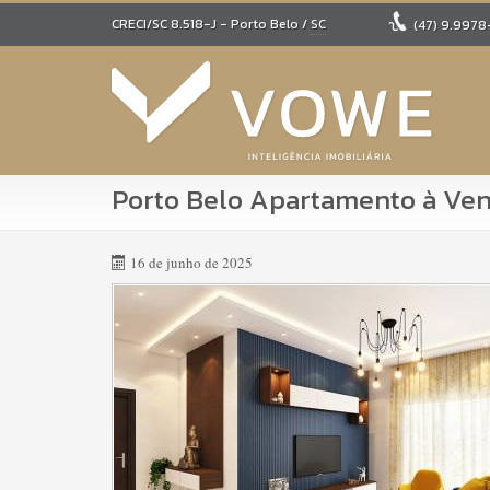
CRECI/SC 8.518-J
- Porto Belo /
SC
(47)
9.9978
Porto Belo Apartamento à Ve
16 de junho de 2025