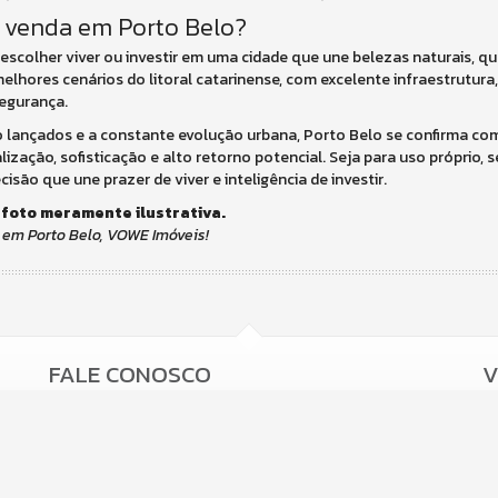
à venda em Porto Belo?
escolher viver ou investir em uma cidade que une belezas naturais, qu
elhores cenários do litoral catarinense, com excelente infraestrutura
egurança.
lançados e a constante evolução urbana, Porto Belo se confirma c
zação, sofisticação e alto retorno potencial. Seja para uso próprio, 
isão que une prazer de viver e inteligência de investir.
 foto meramente ilustrativa.
 em Porto Belo, VOWE Imóveis!
FALE CONOSCO
V
(47) 9.9978-0501 (WhatsApp)
(47)
9.8919-9587 (WhatsApp)
contato@voweimobiliaria.com.br
ligamos para você