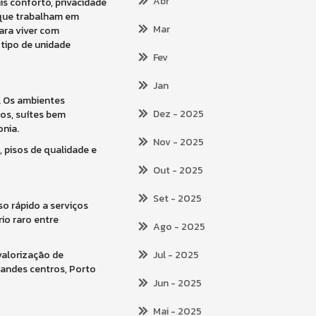
Abr
s conforto, privacidade
s que trabalham em
Mar
ra viver com
 tipo de unidade
Fev
Jan
n. Os ambientes
Dez
- 2025
os, suítes bem
onia.
Nov
- 2025
 pisos de qualidade e
Out
- 2025
Set
- 2025
o rápido a serviços
io raro entre
Ago
- 2025
valorização de
Jul
- 2025
randes centros, Porto
Jun
- 2025
Mai
- 2025