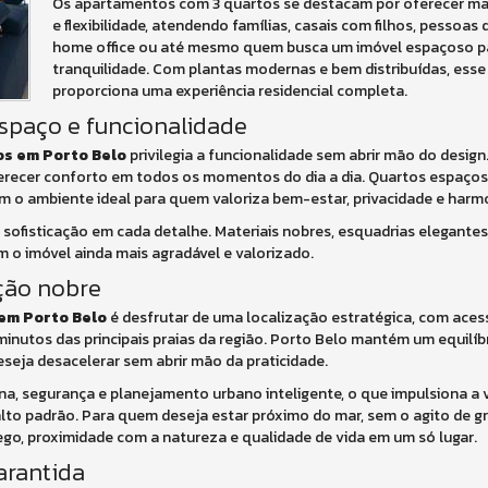
Os apartamentos com 3 quartos se destacam por oferecer mai
e flexibilidade, atendendo famílias, casais com filhos, pessoa
home office ou até mesmo quem busca um imóvel espaçoso pa
tranquilidade. Com plantas modernas e bem distribuídas, esse
proporciona uma experiência residencial completa.
espaço e funcionalidade
os em Porto Belo
privilegia a funcionalidade sem abrir mão do desig
erecer conforto em todos os momentos do dia a dia. Quartos espaços
m o ambiente ideal para quem valoriza bem-estar, privacidade e harm
ofisticação em cada detalhe. Materiais nobres, esquadrias elegantes,
 o imóvel ainda mais agradável e valorizado.
ação nobre
em Porto Belo
é desfrutar de uma localização estratégica, com acess
inutos das principais praias da região. Porto Belo mantém um equilíbr
eseja desacelerar sem abrir mão da praticidade.
a, segurança e planejamento urbano inteligente, o que impulsiona a 
lto padrão. Para quem deseja estar próximo do mar, sem o agito de g
o, proximidade com a natureza e qualidade de vida em um só lugar.
garantida