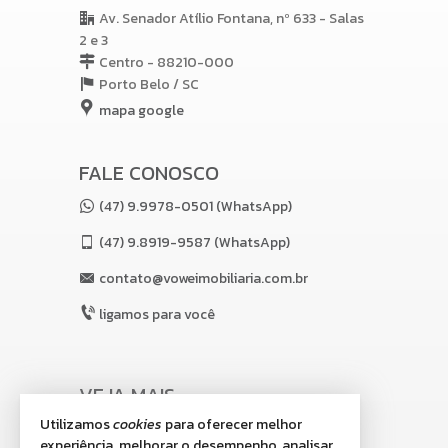
Av. Senador Atílio Fontana, nº 633 - Salas
2 e 3
Centro - 88210-000
Porto Belo /
SC
mapa google
FALE CONOSCO
(47) 9.9978-0501 (WhatsApp)
(47)
9.8919-9587 (WhatsApp)
contato@voweimobiliaria.com.br
ligamos para você
VEJA MAIS
Utilizamos
cookies
para oferecer melhor
receba nosso newsletter
experiência, melhorar o desempenho, analisar