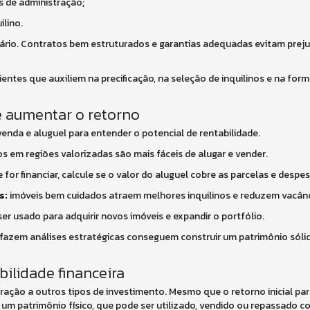
s de administração;
ilino.
tário. Contratos bem estruturados e garantias adequadas evitam prej
rientes que auxiliem na precificação, na seleção de inquilinos e na for
e aumentar o retorno
nda e aluguel para entender o potencial de rentabilidade.
 em regiões valorizadas são mais fáceis de alugar e vender.
 for financiar, calcule se o valor do aluguel cobre as parcelas e despes
s:
imóveis bem cuidados atraem melhores inquilinos e reduzem vacânc
er usado para adquirir novos imóveis e expandir o portfólio.
fazem análises estratégicas conseguem construir um patrimônio sólid
bilidade financeira
ção a outros tipos de investimento. Mesmo que o retorno inicial par
 um patrimônio físico, que pode ser utilizado, vendido ou repassado 