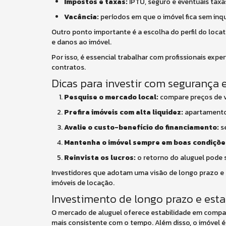
Impostos e taxas:
IPTU, seguro e eventuais taxa
Vacância:
períodos em que o imóvel fica sem inqu
Outro ponto importante é a escolha do perfil do loca
e danos ao imóvel.
Por isso, é essencial trabalhar com profissionais expe
contratos.
Dicas para investir com segurança 
Pesquise o mercado local:
compare preços de ve
Prefira imóveis com alta liquidez:
apartamentos
Avalie o custo-benefício do financiamento:
se
Mantenha o imóvel sempre em boas condiçõe
Reinvista os lucros:
o retorno do aluguel pode s
Investidores que adotam uma visão de longo prazo e 
imóveis de locação.
Investimento de longo prazo e esta
O mercado de aluguel oferece estabilidade em compara
mais consistente com o tempo. Além disso, o imóvel é