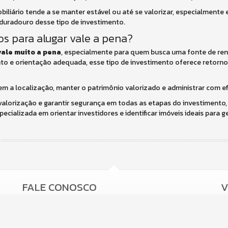
iliário tende a se manter estável ou até se valorizar, especialmente e
 duradouro desse tipo de investimento.
s para alugar vale a pena?
vale muito a pena
, especialmente para quem busca uma fonte de ren
to e orientação adequada, esse tipo de investimento oferece retorno 
em a localização, manter o patrimônio valorizado e administrar com efi
valorização e garantir segurança em todas as etapas do investimento
specializada em orientar investidores e identificar imóveis ideais para 
FALE CONOSCO
V
(47) 9.9978-0501 (WhatsApp)
(47)
9.8919-9587 (WhatsApp)