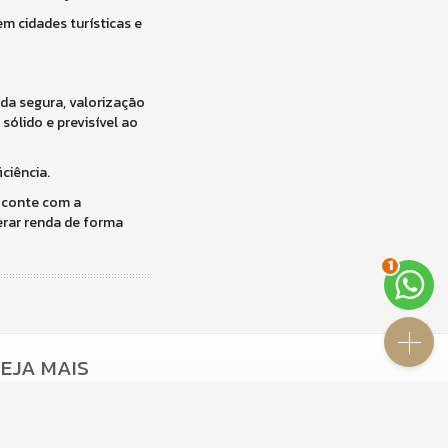
m cidades turísticas e
da segura, valorização
sólido e previsível ao
ciência.
, conte com a
gerar renda de forma
1
EJA MAIS
receba nosso newsletter
indicadores financeiros