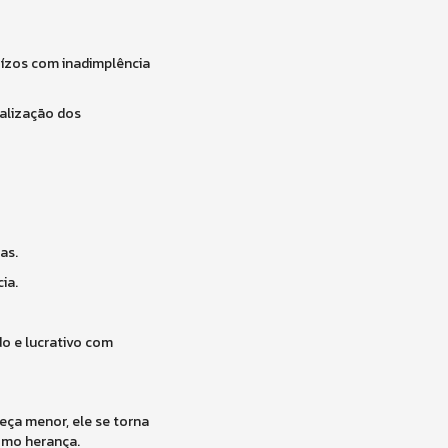
uízos com inadimplência
malização dos
as.
ia.
o e lucrativo com
eça menor, ele se torna
como herança.