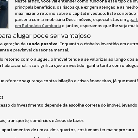
Neste artigo, você vai entender como funciona esse tipo de in
principais benefícios, os riscos que exigem atenção e as melho
maximizar o retorno sobre o capital investido. Este conteúdo
parceria com a imobiliária Desc Imóveis, especialistas em
apart
em Balneário Camboriú
e juntos, esperamos que lhe seja muito
ara alugar pode ser vantajoso
na geração de
renda passiva
. Enquanto o dinheiro investido em outr
ante e previsível de receita mensal.
do retorno com o aluguel, o imóvel tende a se valorizar ao longo dos 
abitacional. Isso significa que o investidor ganha tanto com o alug
que oferece segurança contra inflação e crises financeiras, já que m
ão
cesso do investimento depende da escolha correta do imóvel, levando
is, transporte, comércios e áreas de lazer.
 apartamentos de um ou dois quartos, costumam ter maior procura.