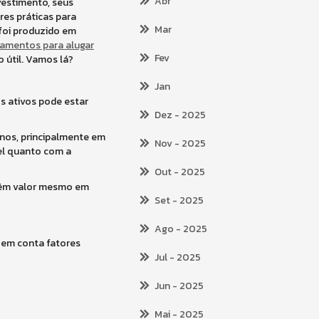
Abr
vestimento, seus
res práticas para
Mar
 foi produzido em
amentos para alugar
Fev
 útil. Vamos lá?
Jan
os ativos pode estar
Dez
- 2025
anos, principalmente em
Nov
- 2025
uel quanto com a
Out
- 2025
antêm valor mesmo em
Set
- 2025
Ago
- 2025
 em conta fatores
Jul
- 2025
Jun
- 2025
Mai
- 2025