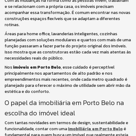
Com as mudanças na forma como as pessoas vivem, trabalham
e se relacionam com a própria casa, os imóveis precisam
acompanhar essa transformação. É comum encontrar nas novas
construções espaços flexíveis que se adaptam a diferentes
rotinas.
Áreas para home office, lavanderias inteligentes, cozinhas
planejadas com soluções modulares e quartos com mais de uma
função passaram a fazer parte do projeto original dos imóveis.
Isso mostra que as construtoras estão cada vez mais atentas às
necessidades reais do público.
Nos
imóveis em Porto Belo
, esse cuidado é perceptível
principalmente nos apartamentos de alto padrão e nos
empreendimentos mais recentes, onde cada metro quadrado é
planejado para oferecer o máximo de utilidade sem abrir mão da
estética e do conforto.
O papel da imobiliária em Porto Belo na
escolha do imóvel ideal
Com tantas novidades em termos de design, sustentabilidade e
funcionalidade, contar com uma
imobiliária em Porto Belo
é
fundamental para quem busca um imóvel que realmente esteja