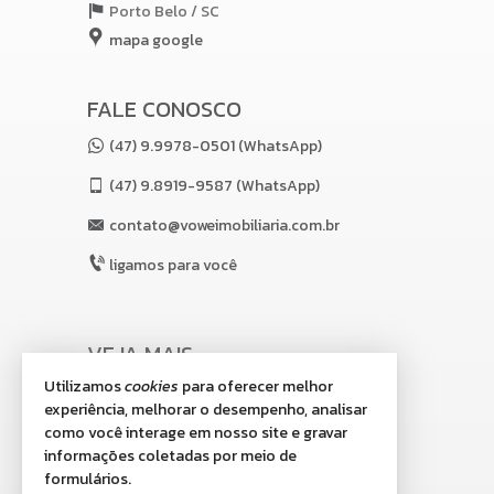
Porto Belo /
SC
mapa google
FALE CONOSCO
(47) 9.9978-0501 (WhatsApp)
(47)
9.8919-9587 (WhatsApp)
contato@voweimobiliaria.com.br
ligamos para você
VEJA MAIS
Utilizamos
cookies
para oferecer melhor
receba nosso newsletter
experiência, melhorar o desempenho, analisar
indicadores financeiros
como você interage em nosso site e gravar
informações coletadas por meio de
cadastre seu imóvel
formulários.