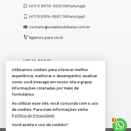
(47) 9.9978-0501 (WhatsApp)
(47)
9.8919-9587 (WhatsApp)
contato@voweimobiliaria.com.br
ligamos para você
VEJA MAIS
Utilizamos
cookies
para oferecer melhor
receba nosso newsletter
experiência, melhorar o desempenho, analisar
indicadores financeiros
como você interage em nosso site e gravar
informações coletadas por meio de
cadastre seu imóvel
formulários.
imóveis favoritos
Ao utilizar esse site, você concorda com o uso
de
cookies
. Para mais informações visite
2
mapa de imóveis
Política de Privacidade
.
Você aceita o uso de
cookies
?