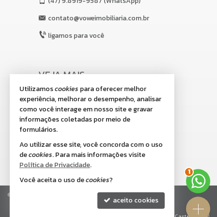
(47)
9.8919-9587 (WhatsApp)
contato@voweimobiliaria.com.br
ligamos para você
VEJA MAIS
Utilizamos
cookies
para oferecer melhor
receba nosso newsletter
experiência, melhorar o desempenho, analisar
indicadores financeiros
como você interage em nosso site e gravar
informações coletadas por meio de
cadastre seu imóvel
formulários.
imóveis favoritos
Ao utilizar esse site, você concorda com o uso
de
cookies
. Para mais informações visite
mapa de imóveis
2
Política de Privacidade
.
Você aceita o uso de
cookies
?
©
2026
CRECI/SC 8.518-J
Política de Privacidade
aceito cookies
Site para imobiliárias
: Castel Digital