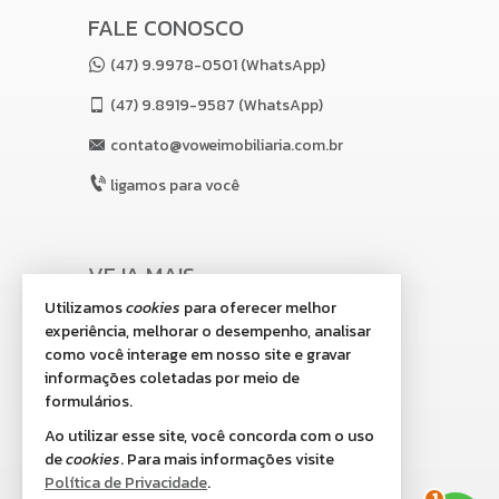
FALE CONOSCO
(47) 9.9978-0501 (WhatsApp)
(47)
9.8919-9587 (WhatsApp)
contato@voweimobiliaria.com.br
ligamos para você
VEJA MAIS
Utilizamos
cookies
para oferecer melhor
receba nosso newsletter
experiência, melhorar o desempenho, analisar
indicadores financeiros
como você interage em nosso site e gravar
informações coletadas por meio de
cadastre seu imóvel
formulários.
imóveis favoritos
Ao utilizar esse site, você concorda com o uso
de
cookies
. Para mais informações visite
mapa de imóveis
2
Política de Privacidade
.