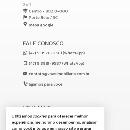
2 e 3
Centro - 88210-000
Porto Belo /
SC
mapa google
FALE CONOSCO
(47) 9.9978-0501 (WhatsApp)
(47)
9.8919-9587 (WhatsApp)
contato@voweimobiliaria.com.br
ligamos para você
VEJA MAIS
Utilizamos
cookies
para oferecer melhor
receba nosso newsletter
experiência, melhorar o desempenho, analisar
indicadores financeiros
como você interage em nosso site e gravar