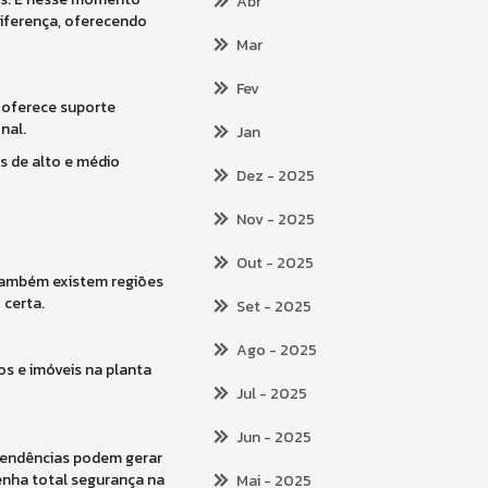
Abr
diferença, oferecendo
Mar
Fev
e oferece suporte
nal.
Jan
s de alto e médio
Dez
- 2025
Nov
- 2025
Out
- 2025
 também existem regiões
 certa.
Set
- 2025
Ago
- 2025
os e imóveis na planta
Jul
- 2025
Jun
- 2025
 pendências podem gerar
tenha total segurança na
Mai
- 2025