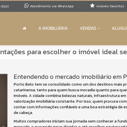
Atendimento via WhatsApp
imóveis favoritos
-0501
A IMOBILIÁRIA
VENDAS
ALUGU
ientações para escolher o imóvel ideal 
Entendendo o mercado imobiliário em P
Porto Belo tem se consolidado como um dos destinos mais pro
catarinense, tanto para quem busca moradia quanto para que
imóveis. A cidade combina belezas naturais, infraestrutura e
valorização imobiliária constante. Por isso, quem procura com
contar com informações confiáveis e uma boa estratégia de es
de cabeça.
Muitos compradores iniciam sua jornada sem conhecer a fund
mercado, o que pode gerar dúvidas e até escolhas equivocad