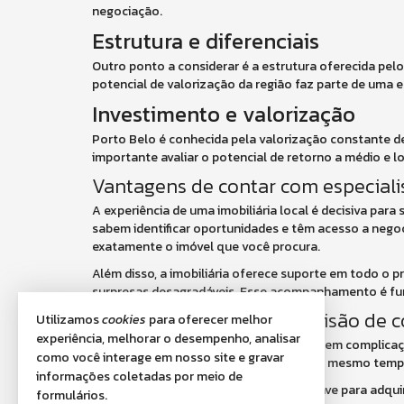
negociação.
Estrutura e diferenciais
Outro ponto a considerar é a estrutura oferecida pel
potencial de valorização da região faz parte de uma 
Investimento e valorização
Porto Belo é conhecida pela valorização constante de
importante avaliar o potencial de retorno a médio e l
Vantagens de contar com especialis
A experiência de uma imobiliária local é decisiva pa
sabem identificar oportunidades e têm acesso a negoc
exatamente o imóvel que você procura.
Além disso, a imobiliária oferece suporte em todo o p
surpresas desagradáveis. Esse acompanhamento é fun
Como tomar a melhor decisão de 
Utilizamos
cookies
para oferecer melhor
experiência, melhorar o desempenho, analisar
O segredo para escolher o imóvel ideal sem complica
como você interage em nosso site e gravar
sobre suas necessidades e objetivos, ao mesmo tem
informações coletadas por meio de
Em Porto Belo, essa combinação é a chave para adquir
formulários.