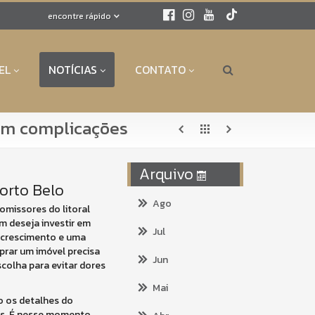
encontre rápido
EL
NOTÍCIAS
CONTATO
sem complicações
Arquivo
orto Belo
Ago
missores do litoral
m deseja investir em
Jul
m crescimento e uma
prar um imóvel precisa
Jun
colha para evitar dores
Mai
o os detalhes do
as. É nesse momento