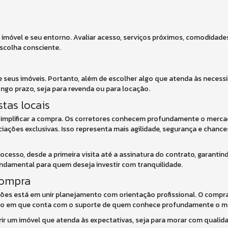
o imóvel e seu entorno. Avaliar acesso, serviços próximos, comodidad
escolha consciente.
 seus imóveis. Portanto, além de escolher algo que atenda às necessi
ongo prazo, seja para revenda ou para locação.
tas locais
ra simplificar a compra. Os corretores conhecem profundamente o merca
iações exclusivas. Isso representa mais agilidade, segurança e chance
rocesso, desde a primeira visita até a assinatura do contrato, garanti
damental para quem deseja investir com tranquilidade.
compra
ções está em unir planejamento com orientação profissional. O compra
po em que conta com o suporte de quem conhece profundamente o me
ir um imóvel que atenda às expectativas, seja para morar com qualidad