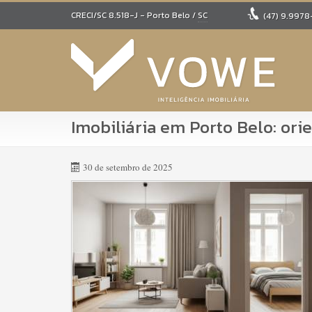
CRECI/SC 8.518-J
- Porto Belo /
SC
(47)
9.9978
Imobiliária em Porto Belo: or
30 de setembro de 2025