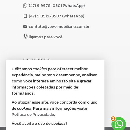
(47) 9.9978-0501 (WhatsApp)
(47)
9.8919-9587 (WhatsApp)
contato@voweimobiliaria.com.br
ligamos para você
VEJA MAIS
Utilizamos
cookies
para oferecer melhor
receba nosso newsletter
experiência, melhorar o desempenho, analisar
indicadores financeiros
como você interage em nosso site e gravar
informações coletadas por meio de
cadastre seu imóvel
formulários.
imóveis favoritos
Ao utilizar esse site, você concorda com o uso
de
cookies
. Para mais informações visite
2
mapa de imóveis
Política de Privacidade
.
Você aceita o uso de
cookies
?