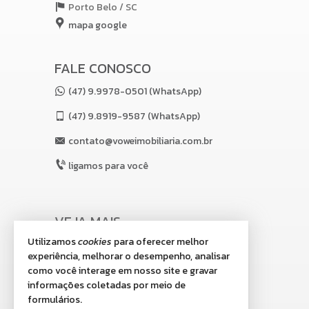
Porto Belo /
SC
mapa google
FALE CONOSCO
(47) 9.9978-0501 (WhatsApp)
(47)
9.8919-9587 (WhatsApp)
contato@voweimobiliaria.com.br
ligamos para você
VEJA MAIS
Utilizamos
cookies
para oferecer melhor
receba nosso newsletter
experiência, melhorar o desempenho, analisar
indicadores financeiros
como você interage em nosso site e gravar
informações coletadas por meio de
cadastre seu imóvel
formulários.