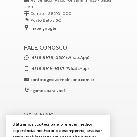
Av. Senador Atílio Fontana, nº 633 - Salas
2 e 3
Centro - 88210-000
Porto Belo /
SC
mapa google
FALE CONOSCO
(47) 9.9978-0501 (WhatsApp)
(47)
9.8919-9587 (WhatsApp)
contato@voweimobiliaria.com.br
ligamos para você
VEJA MAIS
Utilizamos
cookies
para oferecer melhor
receba nosso newsletter
experiência, melhorar o desempenho, analisar
indicadores financeiros