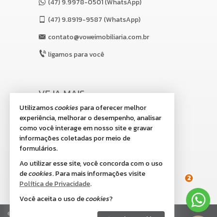
(47) 9.9978-0501 (WhatsApp)
(47)
9.8919-9587 (WhatsApp)
contato@voweimobiliaria.com.br
ligamos para você
VEJA MAIS
Utilizamos
cookies
para oferecer melhor
receba nosso newsletter
experiência, melhorar o desempenho, analisar
indicadores financeiros
como você interage em nosso site e gravar
informações coletadas por meio de
cadastre seu imóvel
formulários.
imóveis favoritos
Ao utilizar esse site, você concorda com o uso
de
cookies
. Para mais informações visite
mapa de imóveis
2
Política de Privacidade
.
Você aceita o uso de
cookies
?
©
2026
CRECI/SC 8.518-J
Política de Privacidade