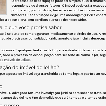
O processo de desocupação pode ser simples ou extremamen
dependendo de diversos fatores. O imóvel pode estar ocupado
proprietário, por inquilinos, terceiros desconhecidos ou, em al
invasores. Cada situação exige uma abordagem jurídica específ
to à posse plena, sem conflitos ou riscos desnecessários.
: o que você precisa saber
 é se o ato de compra garante imediatamente o direito de uso. A re
iedade precisa ser consolidado juridicamente, e isso inclui a
desocupa
 no imóvel”, qualquer tentativa de forçar a entrada pode ser conside
sso, todo o processo de desocupação deve ser feito de forma legal, seg
e Imóveis de Leilão
.
ção do imóvel de leilão?
ue a posse do imóvel seja transferida de forma legal e pacífica ao nov
o
vel. O advogado faz uma investigação jurídica para saber se trata-se 
e diagnóstico define o tipo de medida que será tomada e o tempo esti
na posse