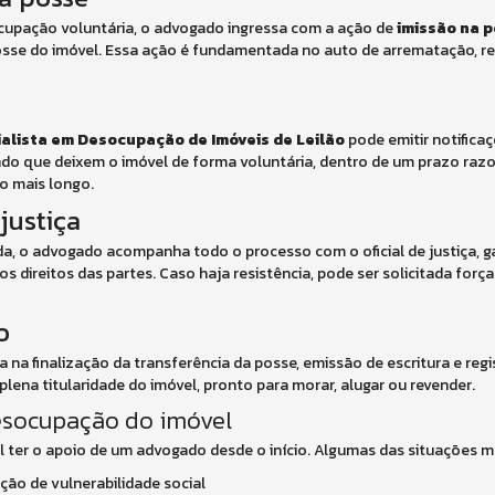
cupação voluntária, o advogado ingressa com a ação de
imissão na 
posse do imóvel. Essa ação é fundamentada no auto de arrematação, r
alista em Desocupação de Imóveis de Leilão
pode emitir notificaç
ndo que deixem o imóvel de forma voluntária, dentro de um prazo razo
so mais longo.
justiça
a, o advogado acompanha todo o processo com o oficial de justiça, g
direitos das partes. Caso haja resistência, pode ser solicitada força 
o
a finalização da transferência da posse, emissão de escritura e regi
ena titularidade do imóvel, pronto para morar, alugar ou revender.
desocupação do imóvel
l ter o apoio de um advogado desde o início. Algumas das situações ma
ão de vulnerabilidade social