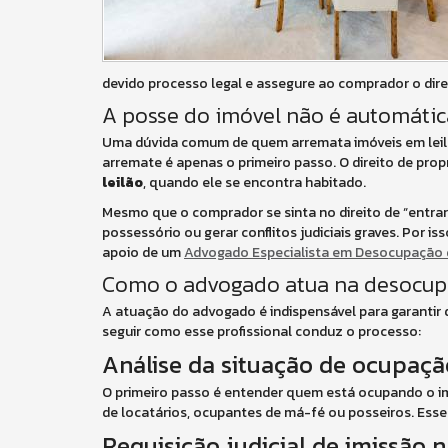
devido processo legal e assegure ao comprador o direi
A posse do imóvel não é automática
Uma dúvida comum de quem arremata imóveis em leilão
arremate é apenas o primeiro passo. O direito de propr
leilão
, quando ele se encontra habitado.
Mesmo que o comprador se sinta no direito de “entrar
possessório ou gerar conflitos judiciais graves. Por i
apoio de um
Advogado Especialista em Desocupação d
Como o advogado atua na desocupa
A atuação do advogado é indispensável para garantir q
seguir como esse profissional conduz o processo:
Análise da situação de ocupaçã
O primeiro passo é entender quem está ocupando o imó
de locatários, ocupantes de má-fé ou posseiros. Ess
Requisição judicial de imissão 