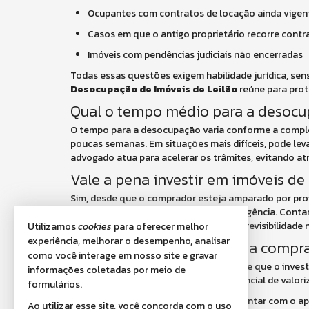
Ocupantes com contratos de locação ainda vigen
Casos em que o antigo proprietário recorre contra
Imóveis com pendências judiciais não encerradas
Todas essas questões exigem habilidade jurídica, sens
Desocupação de Imóveis de Leilão
reúne para prot
Qual o tempo médio para a desoc
O tempo para a desocupação varia conforme a comple
poucas semanas. Em situações mais difíceis, pode leva
advogado atua para acelerar os trâmites, evitando at
Vale a pena investir em imóveis d
Sim, desde que o comprador esteja amparado por profi
riscos devem ser controlados com inteligência. Cont
reduz riscos, como proporciona maior previsibilidade
Utilizamos
cookies
para oferecer melhor
experiência, melhorar o desempenho, analisar
Apoio estratégico para uma compr
como você interage em nosso site e gravar
Além da assessoria jurídica, é importante que o inve
informações coletadas por meio de
do imóvel, da sua localização e do potencial de valor
formulários.
Por isso, além da consultoria jurídica, contar com o 
Ao utilizar esse site, você concorda com o uso