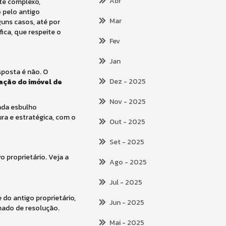
Abr
te complexo,
 pelo antigo
Mar
guns casos, até por
ica, que respeite o
Fev
Jan
sposta é não. O
Dez
- 2025
ção do imóvel de
Nov
- 2025
rada esbulho
ura e estratégica, com o
Out
- 2025
Set
- 2025
o proprietário. Veja a
Ago
- 2025
Jul
- 2025
do antigo proprietário,
Jun
- 2025
mado de resolução.
Mai
- 2025