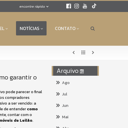
encontre rápido
EL
NOTÍCIAS
CONTATO
Arquivo
mo garantir o
Ago
ivo pode parecer o final
Jul
itos compradores
ivo a ser vencido: a
Jun
ade de entender
como
ente, contar com o
Mai
óveis de Leilão
.