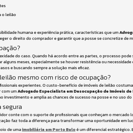
tes
 o leilão
ibilidade humana e experiência prática, características que um
Advog
eger o direito do comprador e garantir que a posse se concretize de m
upação?
xidade do caso. Quando há acordo entre as partes, o processo pode 
r alguns meses, especialmente se houver resistência ou necessidade de
rasos e buscando sempre a solução mais eficaz.
e leilão mesmo com risco de ocupação?
ssionais experientes. O custo-benefício de imóveis de leilão costuma
ar com um
Advogado Especialista em Desocupação de Imóveis de 
 no investimento e amplia as chances de sucesso na posse e no uso do
a segura
stidor conte com o suporte de profissionais que conheçam o mercado l
ização faz toda a diferença para transformar uma oportunidade em luc
apoio de uma
imobiliária em Porto Belo
é um diferencial estratégico.