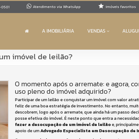
Atendimento via WhatsApp
imóveis favoritos
-0501
A IMOBILIÁRIA
VENDAS
ALUGU
um imóvel de leilão?
O momento após o arremate: e agora, co
uso pleno do imóvel adquirido?
Participar de um leilão e conquistar um imóvel com valor atrat
feliz de uma boa estratégia de investimento. No entanto, mu
descobrem, logo após o arremate, que ainda há um passo decis
posse efetiva do imóvel. É neste ponto que entra a necessid
fazer a desocupação de um imóvel de leilão
e, principalm
apoio de um
Advogado Especialista em Desocupação de Im