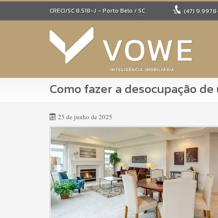
CRECI/SC 8.518-J
- Porto Belo /
SC
(47)
9.9978
Como fazer a desocupação de 
25 de junho de 2025