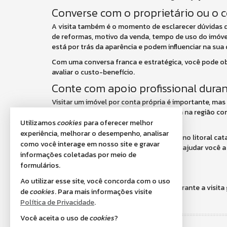
Converse com o proprietário ou o c
A visita também é o momento de esclarecer dúvidas 
de reformas, motivo da venda, tempo de uso do imóve
está por trás da aparência e podem influenciar na sua
Com uma conversa franca e estratégica, você pode ob
avaliar o custo-benefício.
Conte com apoio profissional duran
Visitar um imóvel por conta própria é importante, mas
interesses. Um corretor com experiência na região c
de mercado.
Utilizamos
cookies
para oferecer melhor
experiência, melhorar o desempenho, analisar
Por isso, se você está buscando imóveis no litoral c
como você interage em nosso site e gravar
conhecimento do mercado local, ela vai ajudar você a 
informações coletadas por meio de
segurança e eficiência.
formulários.
Ao utilizar esse site, você concorda com o uso
A presença de uma equipe preparada durante a visita 
de
cookies
. Para mais informações visite
critérios reais e objetivos.
Política de Privacidade
.
Você aceita o uso de
cookies
?