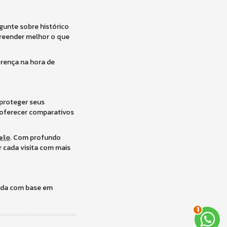
unte sobre histórico
preender melhor o que
rença na hora de
 proteger seus
 oferecer comparativos
elo
. Com profundo
r cada visita com mais
mada com base em
2