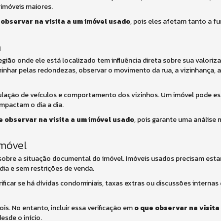
 imóveis maiores.
 observar na visita a um imóvel usado
, pois eles afetam tanto a f
a
egião onde ele está localizado tem influência direta sobre sua valoriz
aminhar pelas redondezas, observar o movimento da rua, a vizinhança,
rculação de veículos e comportamento dos vizinhos. Um imóvel pode e
mpactam o dia a dia.
e observar na visita a um imóvel usado
, pois garante uma análise 
móvel
a sobre a situação documental do imóvel. Imóveis usados precisam esta
 dia e sem restrições de venda.
ificar se há dívidas condominiais, taxas extras ou discussões interna
is. No entanto, incluir essa verificação em
o que observar na visita
esde o início.