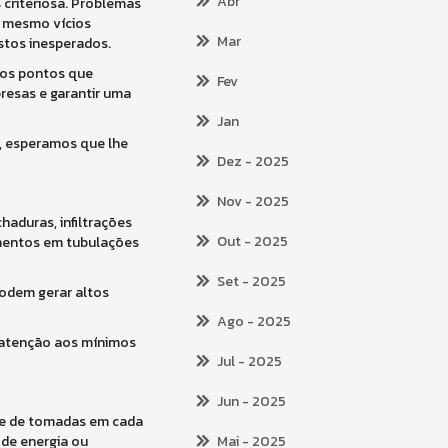
Abr
 criteriosa. Problemas
u mesmo vícios
Mar
stos inesperados.
 os pontos que
Fev
presas e garantir uma
Jan
, esperamos que lhe
Dez
- 2025
Nov
- 2025
haduras, infiltrações
Out
- 2025
mentos em tubulações
Set
- 2025
podem gerar altos
Ago
- 2025
e atenção aos mínimos
Jul
- 2025
Jun
- 2025
ade de tomadas em cada
 de energia ou
Mai
- 2025