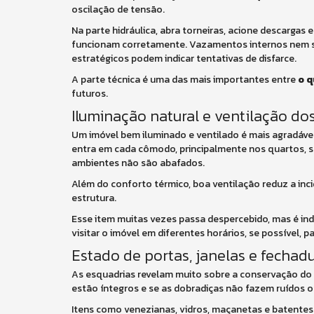
oscilação de tensão.
Na parte hidráulica, abra torneiras, acione descargas
funcionam corretamente. Vazamentos internos nem se
estratégicos podem indicar tentativas de disfarce.
A parte técnica é uma das mais importantes entre
o q
futuros.
Iluminação natural e ventilação d
Um imóvel bem iluminado e ventilado é mais agradável
entra em cada cômodo, principalmente nos quartos, sa
ambientes não são abafados.
Além do conforto térmico, boa ventilação reduz a inc
estrutura.
Esse item muitas vezes passa despercebido, mas é ind
visitar o imóvel em diferentes horários, se possível, 
Estado de portas, janelas e fechad
As esquadrias revelam muito sobre a conservação do i
estão íntegros e se as dobradiças não fazem ruídos 
Itens como venezianas, vidros, maçanetas e batent