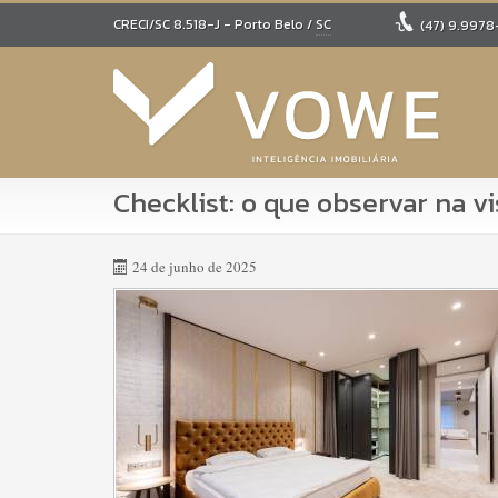
CRECI/SC 8.518-J
- Porto Belo /
SC
(47)
9.9978
Checklist: o que observar na v
24 de junho de 2025