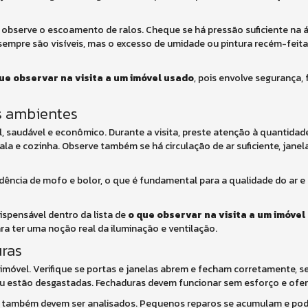
 e observe o escoamento de ralos. Cheque se há pressão suficiente na á
mpre são visíveis, mas o excesso de umidade ou pintura recém-feit
ue observar na visita a um imóvel usado
, pois envolve segurança,
os ambientes
, saudável e econômico. Durante a visita, preste atenção à quantidade
la e cozinha. Observe também se há circulação de ar suficiente, janel
idência de mofo e bolor, o que é fundamental para a qualidade do ar 
ispensável dentro da lista de
o que observar na visita a um imóvel
para ter uma noção real da iluminação e ventilação.
uras
móvel. Verifique se portas e janelas abrem e fecham corretamente, se 
ou estão desgastadas. Fechaduras devem funcionar sem esforço e ofe
es também devem ser analisados. Pequenos reparos se acumulam e po