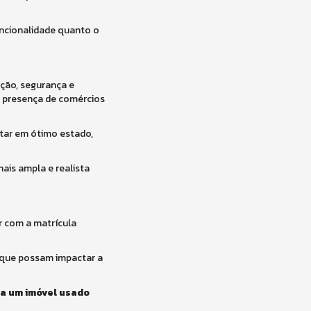
uncionalidade quanto o
ação, segurança e
 a presença de comércios
star em ótimo estado,
mais ampla e realista
r com a matrícula
s que possam impactar a
 a um imóvel usado