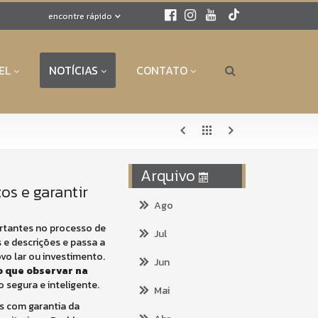
encontre rápido
EL
NOTÍCIAS
CONTATO
Arquivo
os e garantir
Ago
rtantes no processo de
Jul
 e descrições e passa a
vo lar ou investimento.
Jun
o que observar na
 segura e inteligente.
Mai
s com garantia da