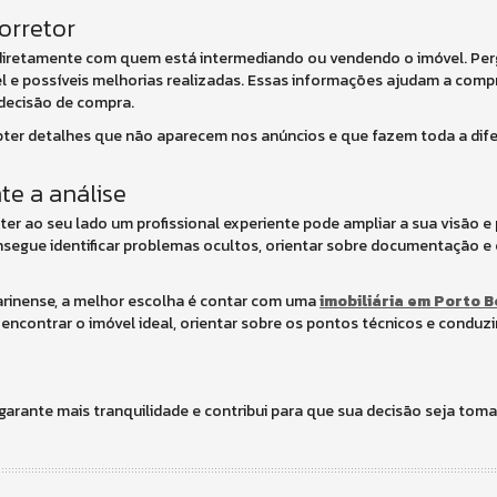
orretor
diretamente com quem está intermediando ou vendendo o imóvel. Perg
l e possíveis melhorias realizadas. Essas informações ajudam a com
 decisão de compra.
ter detalhes que não aparecem nos anúncios e que fazem toda a dife
te a análise
 ter ao seu lado um profissional experiente pode ampliar a sua visão e
onsegue identificar problemas ocultos, orientar sobre documentação e
atarinense, a melhor escolha é contar com uma
imobiliária em Porto B
encontrar o imóvel ideal, orientar sobre os pontos técnicos e conduzi
garante mais tranquilidade e contribui para que sua decisão seja to