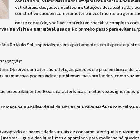
construtora, os imóveis usados exigem uma análise ainda mais
estruturais, desgastes ocultos, instalações desatualizadas o
construtivos podem comprometer o investimento ou gerar cu
Neste conteúdo, você vai conferir um checklist completo com
var na visita a um imóvel usado
é o primeiro passo para evitar sur
iária Rota do Sol, especialistas em
apartamentos em Itapena
e juntos
servação
utura. Observe com atenção o teto, as paredes e o piso em busca de rac
tos ou manchas podem indicar problemas mais profundos, como vaza
incas ou estufamentos. Essas características, muitas vezes ignoradas, 
começa pela análise visual da estrutura e deve ser feita com calma 
ar adaptado às necessidades atuais de consumo. Verifique a quantid
juntores. Ligue e desligue luzes e aparelhos para avaliar se há quedas