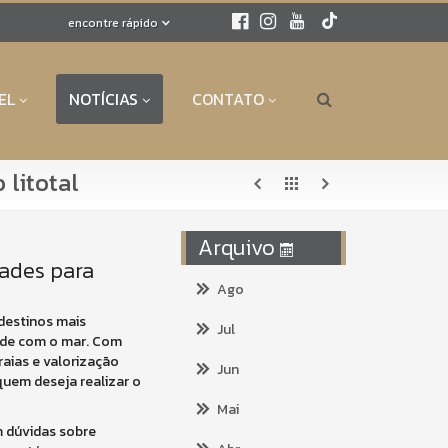
encontre rápido
EL
NOTÍCIAS
CONTATO
litotal
Arquivo
ades para
Ago
 destinos mais
Jul
ade com o mar. Com
raias e valorização
Jun
quem deseja realizar o
Mai
m dúvidas sobre