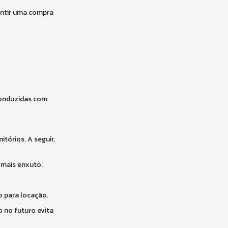
antir uma compra
conduzidas com
tórios. A seguir,
 mais enxuto.
o para locação.
o no futuro evita