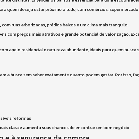
tante distintas. Entender os bairros é essencial para uma escolha ace
 para quem deseja estar próximo a tudo, com comércios, supermercado
, com ruas arborizadas, prédios baixos e um clima mais tranquilo.
eis com preços mais atrativos e grande potencial de valorização. Exc
, com apelo residencial e natureza abundante, ideais para quem busca 
m a busca sem saber exatamente quanto podem gastar. Por isso, fa
ssíveis reformas
ais clara e aumenta suas chances de encontrar um bom negócio.
o e à segurança da compra