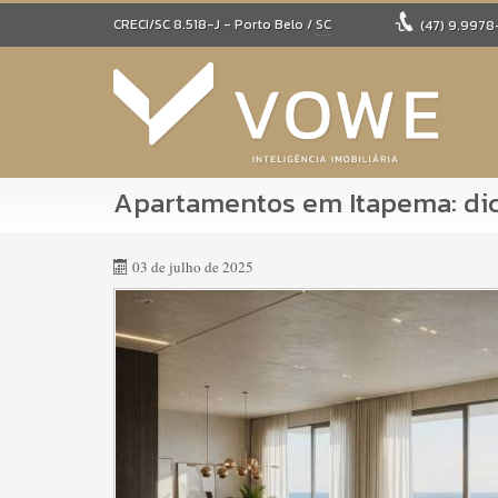
CRECI/SC 8.518-J
- Porto Belo /
SC
(47)
9.9978
Apartamentos em Itapema: dica
03 de julho de 2025