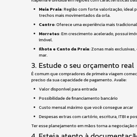
Itapema é dividida em regiões com características bas
Meia Praia
: Região com forte valorização, ideal
trechos mais movimentados da orla.
Centro
: Oferece uma experiência mais tradicional
Morretes
: Em crescimento acelerado, possui imóv
imóvel.
Ilhota e Canto da Praia
: Zonas mais exclusivas
mar.
3. Estude o seu orçamento real
É comum que compradores de primeira viagem comece
preciso da sua capacidade de pagamento. Avalie:
Valor disponível para entrada
Possibilidade de financiamento bancário
Custo mensal máximo que você consegue arcar
Despesas extras com cartório, escritura, ITBI e po
Ter esse planejamento em mãos torna a negociação m
4. Esteja atento à documentaçã