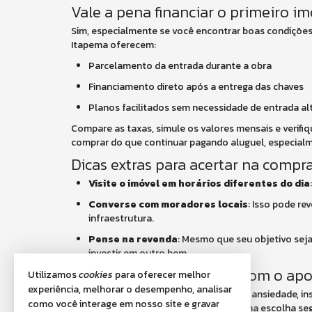
Vale a pena financiar o primeiro i
Sim, especialmente se você encontrar boas condições 
Itapema oferecem:
Parcelamento da entrada durante a obra
Financiamento direto após a entrega das chaves
Planos facilitados sem necessidade de entrada al
Compare as taxas, simule os valores mensais e verifiq
comprar do que continuar pagando aluguel, especial
Dicas extras para acertar na compra
Visite o imóvel em horários diferentes do dia
Converse com moradores locais
: Isso pode re
infraestrutura.
Pense na revenda
: Mesmo que seu objetivo seja
investir em outro bem.
A importância de contar com o apo
Utilizamos
cookies
para oferecer melhor
experiência, melhorar o desempenho, analisar
Comprar seu primeiro imóvel pode gerar ansiedade, ins
como você interage em nosso site e gravar
imobiliário é um passo essencial para uma escolha seg