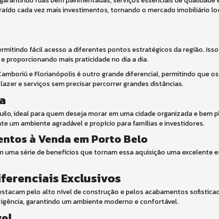
 garantindo ruas bem pavimentadas, serviços essenciais de qualidade
raído cada vez mais investimentos, tornando o mercado imobiliário lo
mitindo fácil acesso a diferentes pontos estratégicos da região. Isso f
 proporcionando mais praticidade no dia a dia.
mboriú e Florianópolis é outro grande diferencial, permitindo que o
zer e serviços sem precisar percorrer grandes distâncias.
a
uilo, ideal para quem deseja morar em uma cidade organizada e bem p
ante um ambiente agradável e propício para famílias e investidores.
ntos à Venda em Porto Belo
 uma série de benefícios que tornam essa aquisição uma excelente 
ferenciais Exclusivos
stacam pelo alto nível de construção e pelos acabamentos sofisticad
xigência, garantindo um ambiente moderno e confortável.
vel