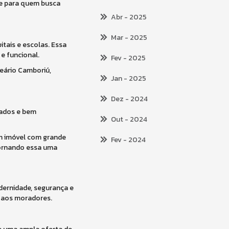
te para quem busca
Abr
- 2025
Mar
- 2025
itais e escolas. Essa
e funcional.
Fev
- 2025
neário Camboriú,
Jan
- 2025
Dez
- 2024
cados e bem
Out
- 2024
m imóvel com grande
Fev
- 2024
 tornando essa uma
dernidade, segurança e
a aos moradores.