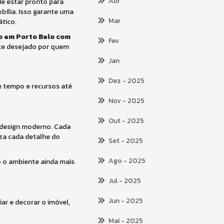
Abr
e estar pronto para
ília. Isso garante uma
Mar
ático.
 em Porto Belo com
Fev
te desejado por quem
Jan
Dez
- 2025
e tempo e recursos até
Nov
- 2025
Out
- 2025
 design moderno. Cada
za cada detalhe do
Set
- 2025
Ago
- 2025
o o ambiente ainda mais
Jul
- 2025
Jun
- 2025
iar e decorar o imóvel,
Mai
- 2025