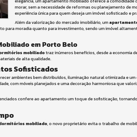
elegância, um apartamento mobiliado oferece a comodidade d
morar, sem a necessidade de reformas ou planejamento de mob
experiência única para quem deseja um imóvel sofisticado e pr
Além da valorização do mercado imobiliário, um
apartamento
to para moradia quanto para investimento, sendo um imóvel altamen
obiliado em Porto Belo
ormitórios mobiliado
traz inúmeros benefícios, desde a economia d
teriais de alta qualidade.
tos Sofisticados
ecer ambientes bem distribuídos, iluminação natural otimizada e um
idade, com móveis planejados e uma decoração harmoniosa que valori
renciados confere ao apartamento um toque de sofisticação, tornand
empo
dormitórios mobiliado
, o novo proprietário evita o trabalho de mobil