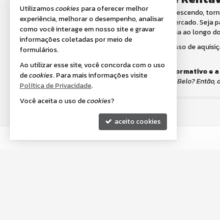
Utilizamos
cookies
para oferecer melhor
O setor imobiliário da cidade continua crescendo, to
experiência, melhorar o desempenho, analisar
valorização patrimonial e liquidez no mercado. Seja 
como você interage em nosso site e gravar
rentabilidade e uma valorização contínua ao longo d
informações coletadas por meio de
A transparência e a segurança no processo de aquisi
formulários.
tranquilidade para os compradores.
Ao utilizar esse site, você concorda com o uso
Obs. Este conteúdo é apenas um informativo e a
de
cookies
. Para mais informações visite
Quer comprar um apartamento em Porto Belo? Então, d
Política de Privacidade
.
Você aceita o uso de
cookies
?
aceito cookies