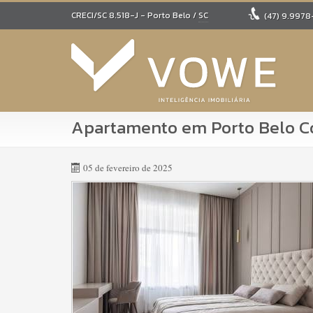
CRECI/SC 8.518-J
- Porto Belo /
SC
(47)
9.9978
Apartamento em Porto Belo C
05 de fevereiro de 2025