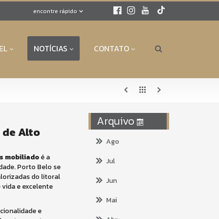
encontre rápido
EL
NOTÍCIAS
CONTATO
Arquivo
 de Alto
Ago
s mobiliado
é a
Jul
idade. Porto Belo se
orizadas do litoral
Jun
 vida e excelente
Mai
cionalidade e