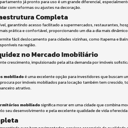
partamento já pronto para uso é um grande diferencial, especialmen
 lidar com reformas ou ajustes na decoração.
raestrutura Completa
vel, garantindo acesso facilitado a supermercados, restaurantes, hosp
ais prática e confortável, proporcionando um dia a dia mais dinâmico 
permite fácil deslocamento para cidades vizinhas, como Itapema e Bal
sponíveis na região.
quidez no Mercado Imobiliário
nte crescimento, impulsionado pela alta demanda por imóveis sofisti
s mobiliado
é uma excelente opção para investidores que buscam u
, a procura por imóveis mobiliados para locação também tem crescido,
anceiro atrativo.
rmitórios mobiliado
significa morar em uma cidade que combina mo
pelo seu desenvolvimento e pela excelente qualidade de vida oferecid
mpleta