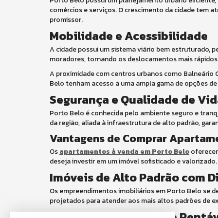
Porto Belo possui um planejamento urbano eficiente,
comércios e serviços. O crescimento da cidade tem at
promissor.
Mobilidade e Acessibilidade
A cidade possui um sistema viário bem estruturado, per
moradores, tornando os deslocamentos mais rápidos e
A proximidade com centros urbanos como Balneário Ca
Belo tenham acesso a uma ampla gama de opções de la
Segurança e Qualidade de Vid
Porto Belo é conhecida pelo ambiente seguro e tranq
da região, aliada à infraestrutura de alto padrão, gar
Vantagens de Comprar Apartame
Os
apartamentos à venda em Porto Belo
oferecem
deseja investir em um imóvel sofisticado e valorizado.
Imóveis de Alto Padrão com Di
Os empreendimentos imobiliários em Porto Belo se de
projetados para atender aos mais altos padrões de e
Investimento Seguro e Rentá