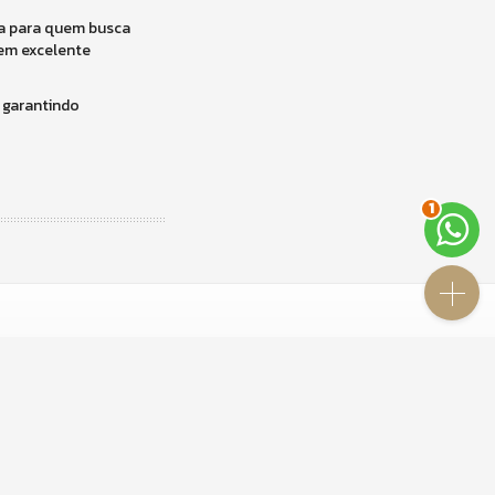
a para quem busca
cem excelente
 garantindo
2