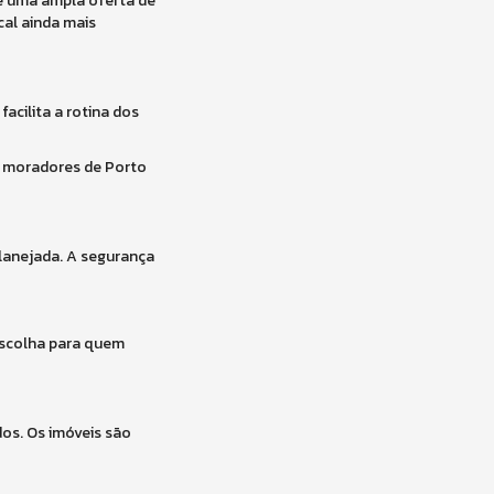
 e uma ampla oferta de
cal ainda mais
acilita a rotina dos
s moradores de Porto
lanejada. A segurança
escolha para quem
os. Os imóveis são