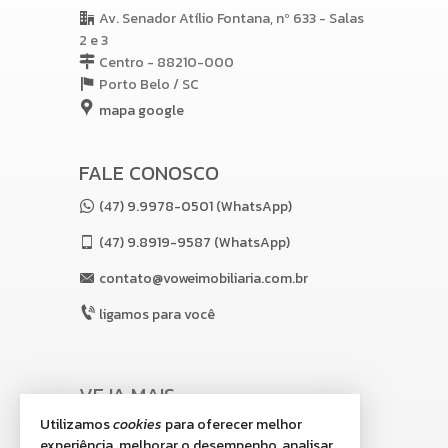
Av. Senador Atílio Fontana, nº 633 - Salas
2 e 3
Centro - 88210-000
Porto Belo /
SC
mapa google
FALE CONOSCO
(47) 9.9978-0501 (WhatsApp)
(47)
9.8919-9587 (WhatsApp)
contato@voweimobiliaria.com.br
ligamos para você
VEJA MAIS
Utilizamos
cookies
para oferecer melhor
receba nosso newsletter
experiência, melhorar o desempenho, analisar