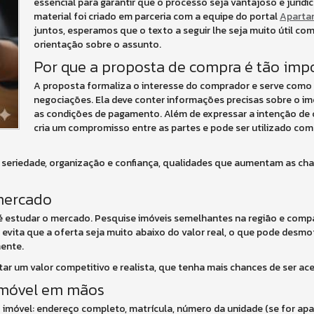
essencial para garantir que o processo seja vantajoso e jurid
material foi criado em parceria com a equipe do portal
Aparta
juntos, esperamos que o texto a seguir lhe seja muito útil co
orientação sobre o assunto.
Por que a proposta de compra é tão imp
A proposta formaliza o interesse do comprador e serve como b
negociações. Ela deve conter informações precisas sobre o imó
as condições de pagamento. Além de expressar a intenção d
cria um compromisso entre as partes e pode ser utilizado co
seriedade, organização e confiança, qualidades que aumentam as ch
 mercado
 é estudar o mercado. Pesquise imóveis semelhantes na região e comp
 evita que a oferta seja muito abaixo do valor real, o que pode desmo
mente.
r um valor competitivo e realista, que tenha mais chances de ser ace
 imóvel em mãos
 imóvel: endereço completo, matrícula, número da unidade (se for apa