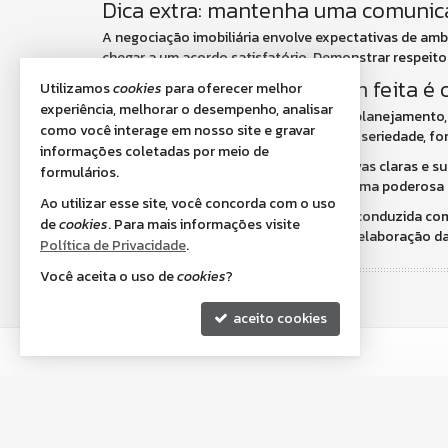
Dica extra: mantenha uma comunica
A negociação imobiliária envolve expectativas de ambo
chegar a um acordo satisfatório. Demonstrar respeit
Conclusão: a proposta bem feita é 
Utilizamos
cookies
para oferecer melhor
experiência, melhorar o desempenho, analisar
Montar uma proposta de compra exige planejamento,
como você interage em nosso site e gravar
transmite segurança, profissionalismo e seriedade, f
informações coletadas por meio de
Com informações completas, justificativas claras e su
formulários.
apenas uma formalidade e passa a ser uma poderosa
Ao utilizar esse site, você concorda com o uso
Para garantir uma negociação segura e conduzida com
de
cookies
. Para mais informações visite
que oferece suporte completo desde a elaboração da
Política de Privacidade
.
Você aceita o uso de
cookies
?
aceito cookies