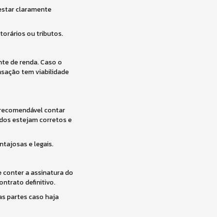
estar claramente
torários ou tributos.
nte de renda. Caso o
sação tem viabilidade
 recomendável contar
ados estejam corretos e
tajosas e legais.
 conter a assinatura do
ntrato definitivo.
s partes caso haja