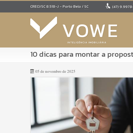
CRECI/SC 8.518-J
- Porto Belo /
SC
(47)
9.9978
10 dicas para montar a propo
05 de novembro de 2025