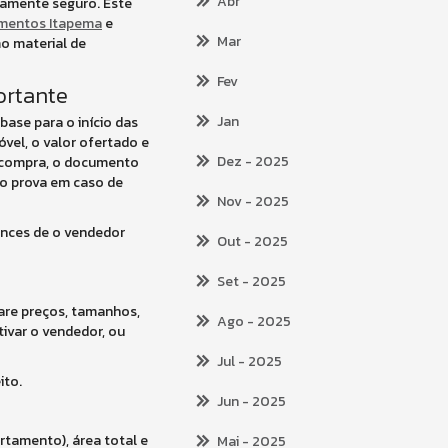
Abr
icamente seguro. Este
mentos Itapema
e
Mar
mo material de
Fev
ortante
Jan
ase para o início das
vel, o valor ofertado e
Dez
- 2025
e compra, o documento
mo prova em caso de
Nov
- 2025
ances de o vendedor
Out
- 2025
Set
- 2025
are preços, tamanhos,
Ago
- 2025
tivar o vendedor, ou
Jul
- 2025
ito.
Jun
- 2025
rtamento), área total e
Mai
- 2025