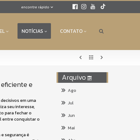
encontre rápido
EL
NOTÍCIAS
CONTATO
Arquivo
ficiente e
Ago
 decisivos em uma
Jul
za seu interesse,
o para fechar o
Jun
l entre conquistar o
Mai
 e segurança é