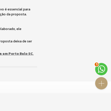
vo é essencial para
ação da proposta.
laborado, ele
roposta deixa de ser
ia em Porto Belo SC
,
2