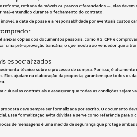
 reforma, retirada de móveis ou prazos diferenciados —, elas devem 
er mal-entendido durante o fechamento do contrato.
imóvel, a data de posse e a responsabilidade por eventuais custos car
 comprador
vel anexar cópias dos documentos pessoais, como RG, CPF e comprova
ar uma pré-aprovação bancária, o que mostra ao vendedor que a tran
is especializados
ecimento técnico sobre o processo de compra. Por isso, é altamente
ios. Eles ajudam na elaboração da proposta, garantem que todos os d
ca.
ar cláusulas contratuais e assegurar que todas as condições sejam van
o
proposta deve sempre ser formalizada por escrito. O documento deve
al. Essa formalização evita dúvidas e serve como referência para o co
trocas de mensagens é uma medida de segurança que protege ambas a