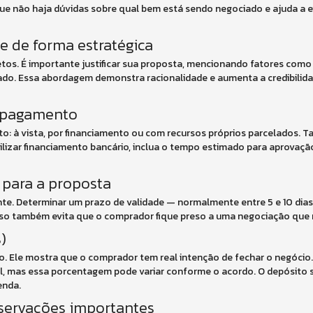
que não haja dúvidas sobre qual bem está sendo negociado e ajuda a ev
te de forma estratégica
os. É importante justificar sua proposta, mencionando fatores como
do. Essa abordagem demonstra racionalidade e aumenta a credibilid
e pagamento
o: à vista, por financiamento ou com recursos próprios parcelados. 
utilizar financiamento bancário, inclua o tempo estimado para aprovação
 para a proposta
te. Determinar um prazo de validade — normalmente entre 5 e 10 dias 
Isso também evita que o comprador fique preso a uma negociação que 
)
 Ele mostra que o comprador tem real intenção de fechar o negócio. 
l, mas essa porcentagem pode variar conforme o acordo. O depósito s
enda.
observações importantes