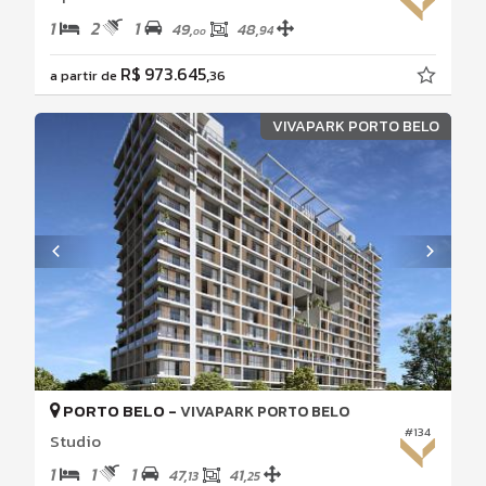
1
2
1
49,
48,
94
00
R$ 973.645,
a partir de
36
VIVAPARK PORTO BELO
PORTO BELO -
VIVAPARK PORTO BELO
#134
Studio
1
1
1
47,
41,
13
25