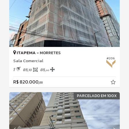
ITAPEMA -
MORRETES
#206
Sala Comercial
1
85,
85,
10
00
R$ 820.000,
00
PARCELADO EM 100X