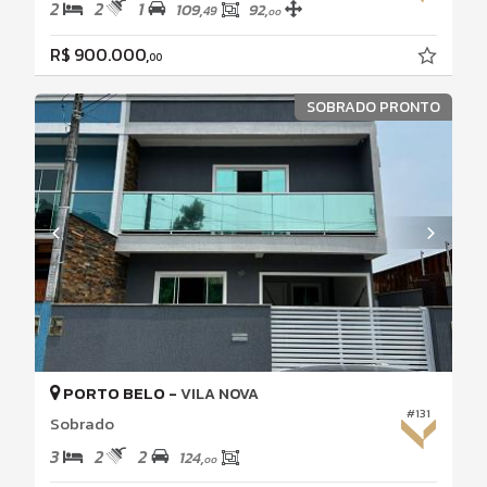
2
2
1
109,
92,
49
00
R$ 900.000,
00
SOBRADO PRONTO
PORTO BELO -
VILA NOVA
#131
Sobrado
3
2
2
124,
00