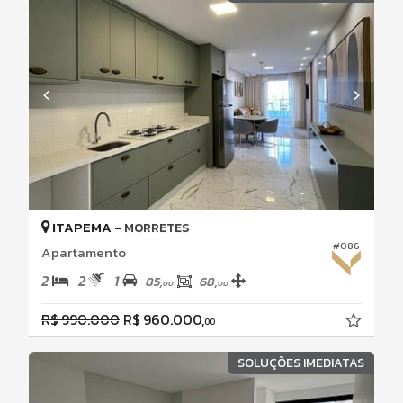
ITAPEMA -
MORRETES
#086
Apartamento
2
2
1
85,
68,
00
00
R$ 990.000
R$ 960.000,
00
SOLUÇÕES IMEDIATAS