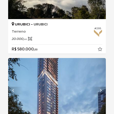
URUBICI -
URUBICI
#295
Terreno
20.000,
00
R$ 580.000,
00