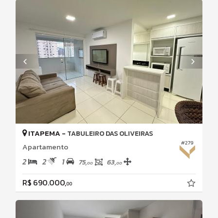
ITAPEMA -
TABULEIRO DAS OLIVEIRAS
#279
Apartamento
2
2
1
75,
63,
00
00
R$ 690.000,
00