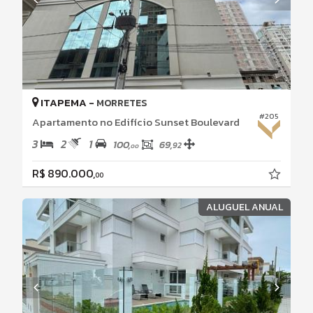
ITAPEMA -
MORRETES
#205
Apartamento no Edifício Sunset Boulevard
3
2
1
100,
69,
92
00
R$ 890.000,
00
ALUGUEL ANUAL