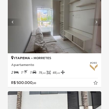
ITAPEMA -
MORRETES
#280
Apartamento
2
1
1
75,
65,
00
00
R$ 500.000,
00