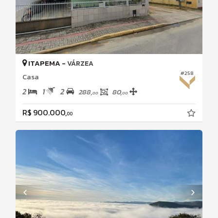
ITAPEMA -
VÁRZEA
#258
Casa
2
1
2
288,
80,
00
00
R$ 900.000,
00