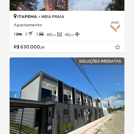
ITAPEMA -
MEIA PRAIA
#583
Apartamento
1
1
1
60,
40,
00
00
R$ 630.000,
00
SOLUÇÕES IMEDIATAS