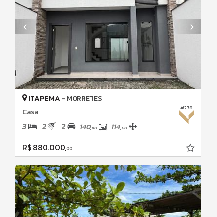
ITAPEMA -
MORRETES
#278
Casa
3
2
2
140,
114,
00
00
R$ 880.000,
00