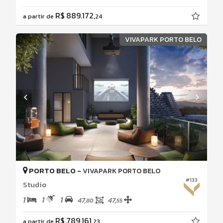
R$ 889.172,
a partir de
24
VIVAPARK PORTO BELO
PORTO BELO -
VIVAPARK PORTO BELO
#133
Studio
1
1
1
47,
47,
80
55
R$ 789.161,
a partir de
23