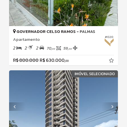
GOVERNADOR CELSO RAMOS -
PALMAS
#020
Apartamento
2
2
2
70,
59,
00
00
R$ 800.000
R$ 630.000,
00
IMÓVEL SELECIONADO