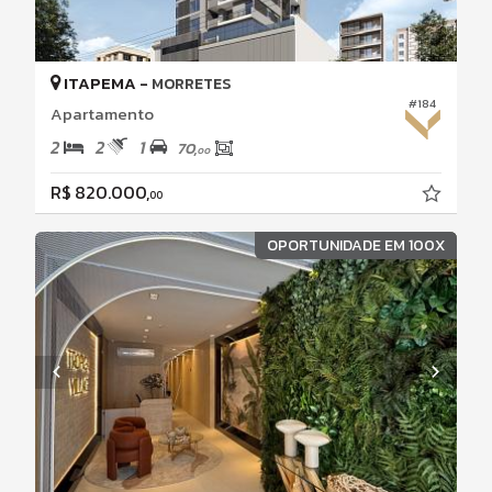
ITAPEMA -
MORRETES
#184
Apartamento
2
2
1
70,
00
R$ 820.000,
00
OPORTUNIDADE EM 100X