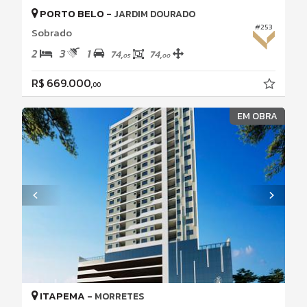
PORTO BELO -
JARDIM DOURADO
#253
Sobrado
2
3
1
74,
74,
05
00
R$ 669.000,
00
EM OBRA
ITAPEMA -
MORRETES