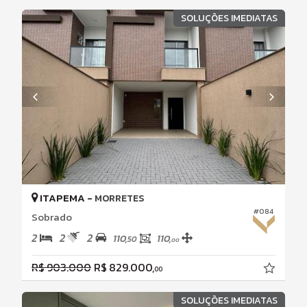
SOLUÇÕES IMEDIATAS
ITAPEMA -
MORRETES
#084
Sobrado
2
2
2
110,
110,
50
00
R$ 903.000
R$ 829.000,
00
SOLUÇÕES IMEDIATAS