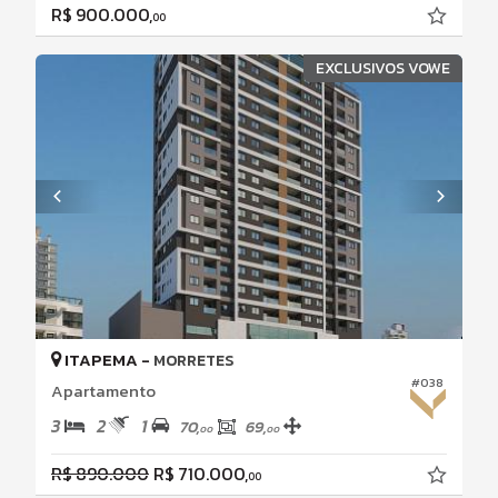
R$ 900.000,
00
EXCLUSIVOS VOWE
ITAPEMA -
MORRETES
#038
Apartamento
3
2
1
70,
69,
00
00
R$ 890.000
R$ 710.000,
00