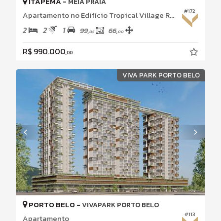
ITAPEMA -
MEIA PRAIA
#172
Apartamento no Edifício Tropical Village Residence
2
2
1
99,
66,
05
00
R$ 990.000,
00
VIVA PARK PORTO BELO
PORTO BELO -
VIVAPARK PORTO BELO
#113
Apartamento