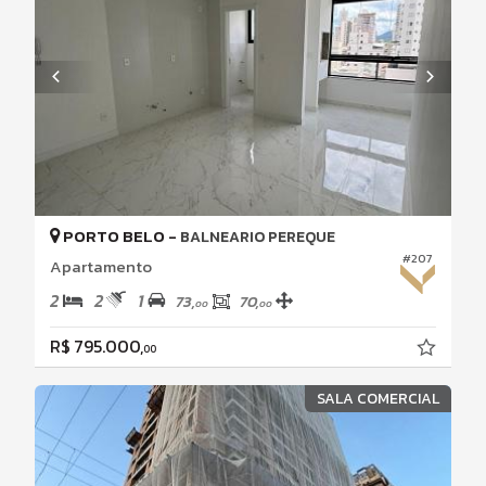
PORTO BELO -
BALNEARIO PEREQUE
#207
Apartamento
2
2
1
73,
70,
00
00
R$ 795.000,
00
SALA COMERCIAL