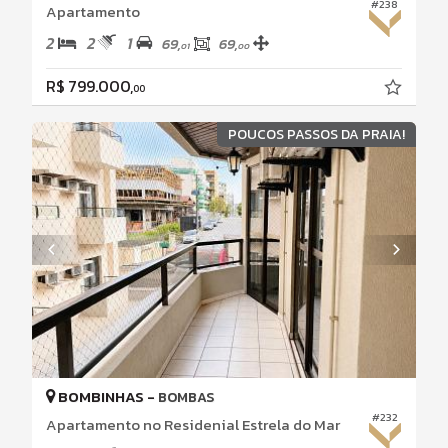
#238
Apartamento
2
2
1
69,
69,
01
00
R$ 799.000,
00
POUCOS PASSOS DA PRAIA!
BOMBINHAS -
BOMBAS
#232
Apartamento no Residenial Estrela do Mar