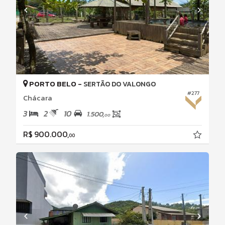
PORTO BELO -
SERTÃO DO VALONGO
#277
Chácara
3
2
10
1.500,
00
R$ 900.000,
00