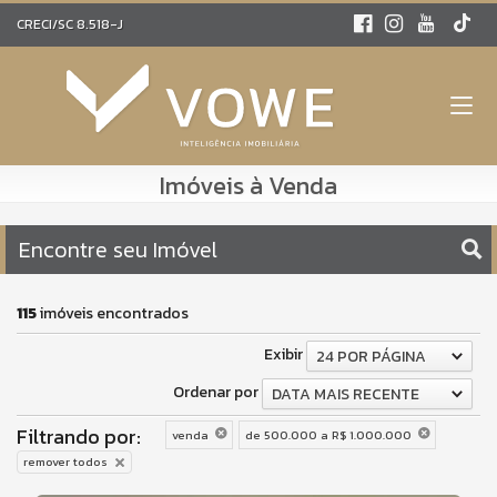
CRECI/SC 8.518-J
Imóveis à Venda
Encontre seu Imóvel
115
imóveis encontrados
Exibir
24 POR PÁGINA
Ordenar por
DATA MAIS RECENTE
Filtrando por:
venda
de 500.000 a R$ 1.000.000
remover todos