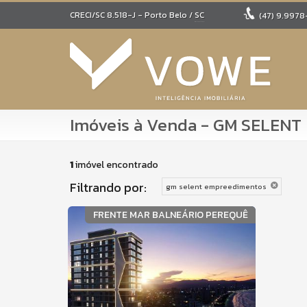
CRECI/SC 8.518-J
- Porto Belo /
SC
(47)
9.9978
Imóveis à Venda - GM SELEN
1
imóvel encontrado
Filtrando por:
gm selent empreedimentos
FRENTE MAR BALNEÁRIO PEREQUÊ