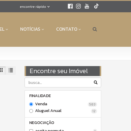
encontre rápido
EL
NOTÍCIAS
CONTATO
Encontre seu Imóvel
FINALIDADE
Venda
583
Aluguel Anual
12
NEGOCIAÇÃO
aceita permuta