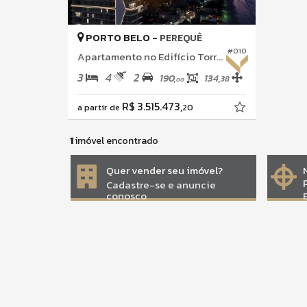
PORTO BELO -
PEREQUÊ
#010
Apartamento no Edifício Torre Di Giuseppe
3
4
2
190,
134,
38
00
R$ 3.515.473,
a partir de
20
1
imóvel encontrado
Quer vender seu imóvel?
Cadastre-se e anuncie
conosco