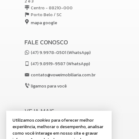
2 e 3
Centro - 88210-000
Porto Belo /
SC
mapa google
FALE CONOSCO
(47) 9.9978-0501 (WhatsApp)
(47)
9.8919-9587 (WhatsApp)
contato@voweimobiliaria.com.br
ligamos para você
VEJA MAIS
Utilizamos
cookies
para oferecer melhor
receba nosso newsletter
experiência, melhorar o desempenho, analisar
indicadores financeiros
como você interage em nosso site e gravar