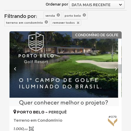
Ordenar por
DATA MAIS RECENTE
Filtrando por:
venda
porto belo
terreno em condomínio
remover todos
CONDOMÍNIO DE GOLFE
PORTO BELO -
PEREQUÊ
#079
Terreno em Condomínio
1.000,
00